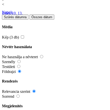
<
Napok
1464. 10. 13.
Szűrés dátumra
Összes dátum
Média
Kép (3 db)
Névtér használata
Ne használja a névteret
Személy
Testületi
Földrajzi
Rendezés
Relevancia szerint
Sorrend
Megjelenítés