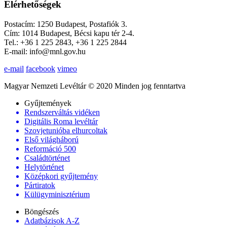
Elérhetőségek
Postacím: 1250 Budapest, Postafiók 3.
Cím: 1014 Budapest, Bécsi kapu tér 2-4.
Tel.: +36 1 225 2843, +36 1 225 2844
E-mail: info@mnl.gov.hu
e-mail
facebook
vimeo
Magyar Nemzeti Levéltár © 2020 Minden jog fenntartva
Gyűjtemények
Rendszerváltás vidéken
Digitális Roma levéltár
Szovjetunióba elhurcoltak
Első világháború
Reformáció 500
Családtörténet
Helytörténet
Középkori gyűjtemény
Pártiratok
Külügyminisztérium
Böngészés
Adatbázisok A-Z