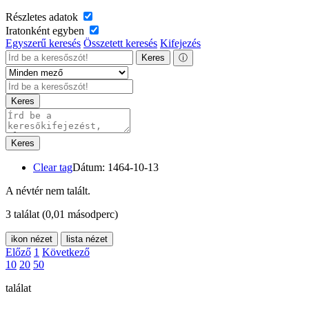
Részletes adatok
Iratonként egyben
Egyszerű keresés
Összetett keresés
Kifejezés
Keres
ⓘ
Keres
Keres
Clear tag
Dátum: 1464-10-13
A névtér nem talált.
3 találat
(0,01 másodperc)
ikon nézet
lista nézet
Előző
1
Következő
10
20
50
találat