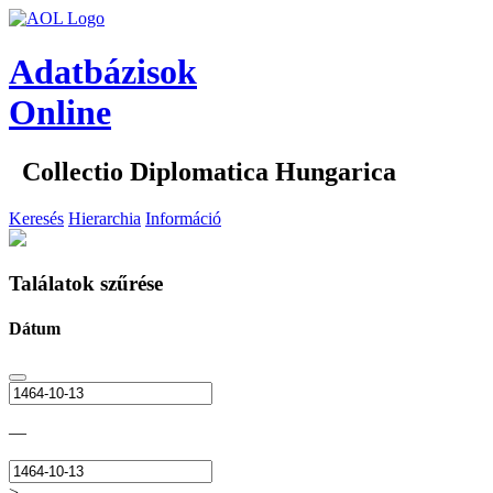
Adatbázisok
Online
Collectio Diplomatica Hungarica
Keresés
Hierarchia
Információ
Találatok szűrése
Dátum
—
>