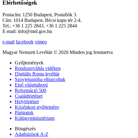
Elérhetőségek
Postacím: 1250 Budapest, Postafiók 3.
Cím: 1014 Budapest, Bécsi kapu tér 2-4.
Tel.: +36 1 225 2843, +36 1 225 2844
E-mail: info@mnl.gov.hu
e-mail
facebook
vimeo
Magyar Nemzeti Levéltár © 2020 Minden jog fenntartva
Gyűjtemények
Rendszerváltás vidéken
Digitális Roma levéltár
Szovjetunióba elhurcoltak
Első világháború
Reformáció 500
Családtörténet
Helytörténet
Középkori gyűjtemény
Pártiratok
Külügyminisztérium
Böngészés
Adatbázisok A-Z