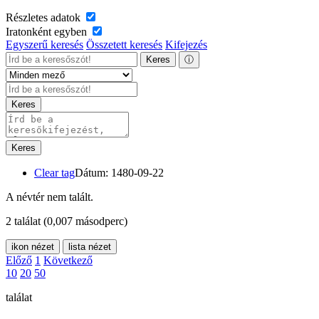
Részletes adatok
Iratonként egyben
Egyszerű keresés
Összetett keresés
Kifejezés
Keres
ⓘ
Keres
Keres
Clear tag
Dátum: 1480-09-22
A névtér nem talált.
2 találat
(0,007 másodperc)
ikon nézet
lista nézet
Előző
1
Következő
10
20
50
találat