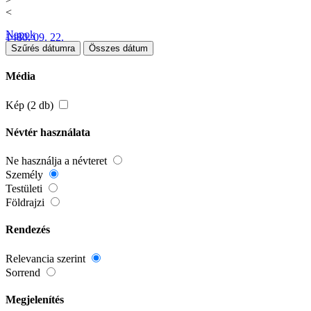
<
Napok
1480. 09. 22.
Szűrés dátumra
Összes dátum
Média
Kép (2 db)
Névtér használata
Ne használja a névteret
Személy
Testületi
Földrajzi
Rendezés
Relevancia szerint
Sorrend
Megjelenítés