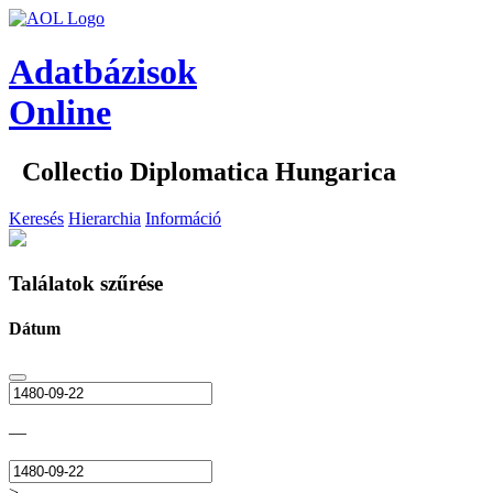
Adatbázisok
Online
Collectio Diplomatica Hungarica
Keresés
Hierarchia
Információ
Találatok szűrése
Dátum
—
>