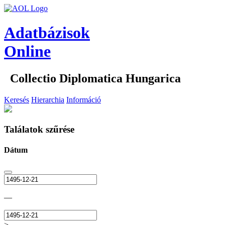
Adatbázisok
Online
Collectio Diplomatica Hungarica
Keresés
Hierarchia
Információ
Találatok szűrése
Dátum
—
>