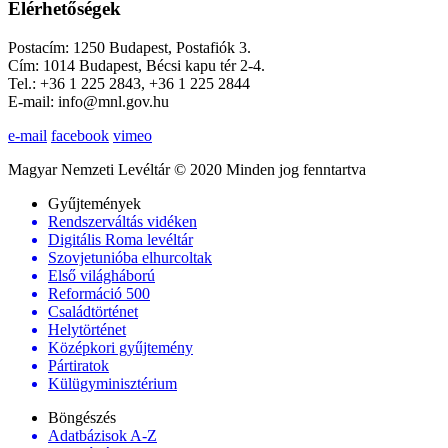
Elérhetőségek
Postacím: 1250 Budapest, Postafiók 3.
Cím: 1014 Budapest, Bécsi kapu tér 2-4.
Tel.: +36 1 225 2843, +36 1 225 2844
E-mail: info@mnl.gov.hu
e-mail
facebook
vimeo
Magyar Nemzeti Levéltár © 2020 Minden jog fenntartva
Gyűjtemények
Rendszerváltás vidéken
Digitális Roma levéltár
Szovjetunióba elhurcoltak
Első világháború
Reformáció 500
Családtörténet
Helytörténet
Középkori gyűjtemény
Pártiratok
Külügyminisztérium
Böngészés
Adatbázisok A-Z