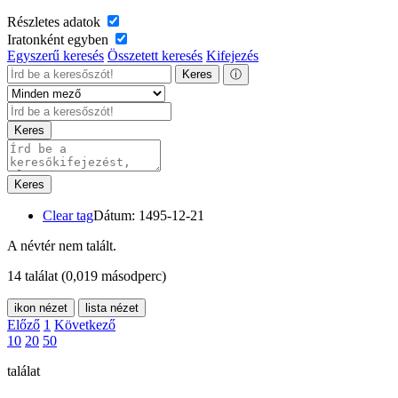
Részletes adatok
Iratonként egyben
Egyszerű keresés
Összetett keresés
Kifejezés
Keres
ⓘ
Keres
Keres
Clear tag
Dátum: 1495-12-21
A névtér nem talált.
14 találat
(0,019 másodperc)
ikon nézet
lista nézet
Előző
1
Következő
10
20
50
találat