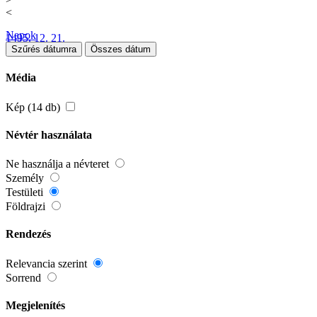
<
Napok
1495. 12. 21.
Szűrés dátumra
Összes dátum
Média
Kép (14 db)
Névtér használata
Ne használja a névteret
Személy
Testületi
Földrajzi
Rendezés
Relevancia szerint
Sorrend
Megjelenítés