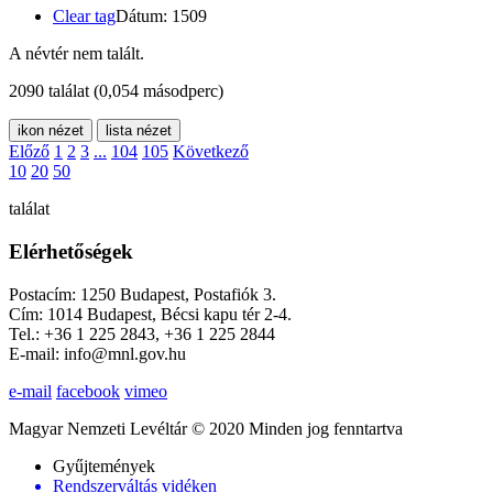
Clear tag
Dátum: 1509
A névtér nem talált.
2090 találat
(0,054 másodperc)
ikon nézet
lista nézet
Előző
1
2
3
...
104
105
Következő
10
20
50
találat
Elérhetőségek
Postacím: 1250 Budapest, Postafiók 3.
Cím: 1014 Budapest, Bécsi kapu tér 2-4.
Tel.: +36 1 225 2843, +36 1 225 2844
E-mail: info@mnl.gov.hu
e-mail
facebook
vimeo
Magyar Nemzeti Levéltár © 2020 Minden jog fenntartva
Gyűjtemények
Rendszerváltás vidéken