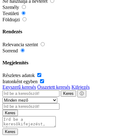
Ne használja a névteret
Személy
Testületi
Földrajzi
Rendezés
Relevancia szerint
Sorrend
Megjelenítés
Részletes adatok
Iratonként egyben
Egyszerű keresés
Összetett keresés
Kifejezés
Keres
ⓘ
Keres
Keres