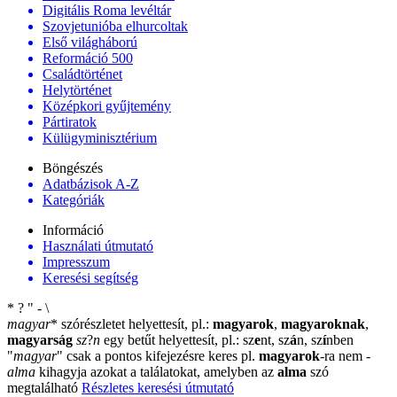
Digitális Roma levéltár
Szovjetunióba elhurcoltak
Első világháború
Reformáció 500
Családtörténet
Helytörténet
Középkori gyűjtemény
Pártiratok
Külügyminisztérium
Böngészés
Adatbázisok A-Z
Kategóriák
Információ
Használati útmutató
Impresszum
Keresési segítség
*
?
"
-
\
magyar
*
szórészletet helyettesít, pl.:
magyarok
,
magyaroknak
,
magyarság
sz
?
n
egy betűt helyettesít, pl.: sz
e
nt, sz
á
n, sz
í
nben
"
magyar
"
csak a pontos kifejezésre keres pl.
magyarok
-ra nem
-
alma
kihagyja azokat a találatokat, amelyben az
alma
szó
megtalálható
Részletes keresési útmutató