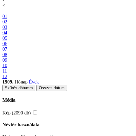
<
01
02
03
04
05
06
07
08
09
10
11
12
1509.
Hónap
Évek
Szűrés dátumra
Összes dátum
Média
Kép (2090 db)
Névtér használata