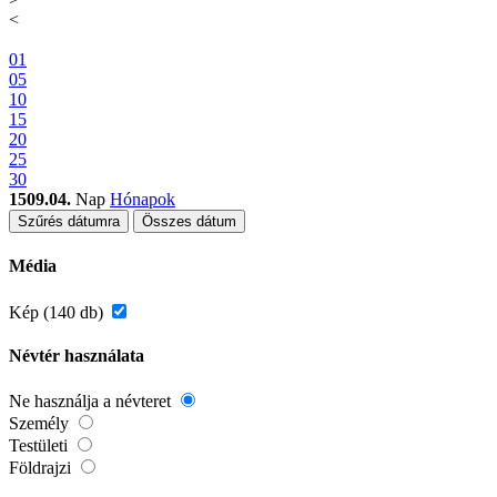
<
01
05
10
15
20
25
30
1509.04.
Nap
Hónapok
Szűrés dátumra
Összes dátum
Média
Kép (140 db)
Névtér használata
Ne használja a névteret
Személy
Testületi
Földrajzi