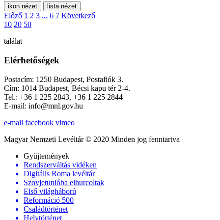
ikon nézet
lista nézet
Előző
1
2
3
...
6
7
Következő
10
20
50
találat
Elérhetőségek
Postacím: 1250 Budapest, Postafiók 3.
Cím: 1014 Budapest, Bécsi kapu tér 2-4.
Tel.: +36 1 225 2843, +36 1 225 2844
E-mail: info@mnl.gov.hu
e-mail
facebook
vimeo
Magyar Nemzeti Levéltár © 2020 Minden jog fenntartva
Gyűjtemények
Rendszerváltás vidéken
Digitális Roma levéltár
Szovjetunióba elhurcoltak
Első világháború
Reformáció 500
Családtörténet
Helytörténet