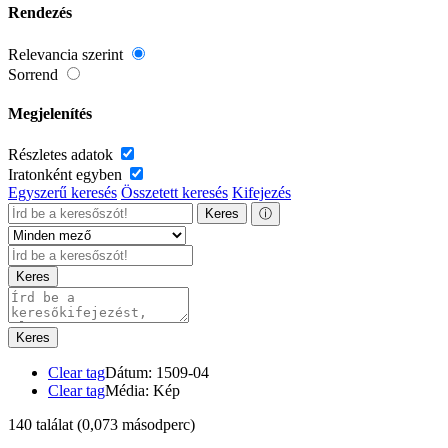
Rendezés
Relevancia szerint
Sorrend
Megjelenítés
Részletes adatok
Iratonként egyben
Egyszerű keresés
Összetett keresés
Kifejezés
Keres
ⓘ
Keres
Keres
Clear tag
Dátum: 1509-04
Clear tag
Média: Kép
140 találat
(0,073 másodperc)