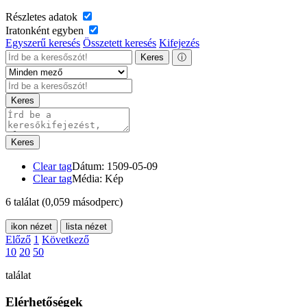
Részletes adatok
Iratonként egyben
Egyszerű keresés
Összetett keresés
Kifejezés
Keres
ⓘ
Keres
Keres
Clear tag
Dátum: 1509-05-09
Clear tag
Média: Kép
6 találat
(0,059 másodperc)
ikon nézet
lista nézet
Előző
1
Következő
10
20
50
találat
Elérhetőségek