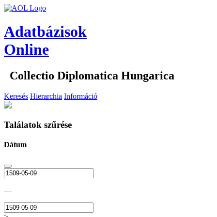
Adatbázisok
Online
Collectio Diplomatica Hungarica
Keresés
Hierarchia
Információ
Találatok szűrése
Dátum
—
>