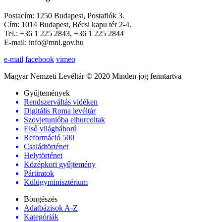
Postacím: 1250 Budapest, Postafiók 3.
Cím: 1014 Budapest, Bécsi kapu tér 2-4.
Tel.: +36 1 225 2843, +36 1 225 2844
E-mail: info@mnl.gov.hu
e-mail
facebook
vimeo
Magyar Nemzeti Levéltár © 2020 Minden jog fenntartva
Gyűjtemények
Rendszerváltás vidéken
Digitális Roma levéltár
Szovjetunióba elhurcoltak
Első világháború
Reformáció 500
Családtörténet
Helytörténet
Középkori gyűjtemény
Pártiratok
Külügyminisztérium
Böngészés
Adatbázisok A-Z
Kategóriák