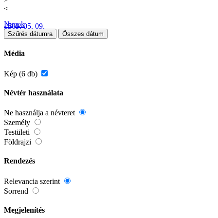
<
Napok
1509. 05. 09.
Szűrés dátumra
Összes dátum
Média
Kép (6 db)
Névtér használata
Ne használja a névteret
Személy
Testületi
Földrajzi
Rendezés
Relevancia szerint
Sorrend
Megjelenítés