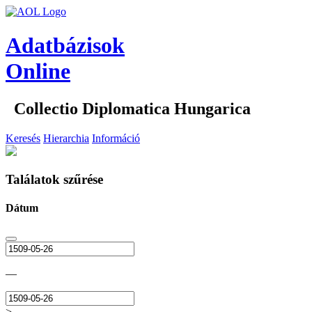
Adatbázisok
Online
Collectio Diplomatica Hungarica
Keresés
Hierarchia
Információ
Találatok szűrése
Dátum
—
>