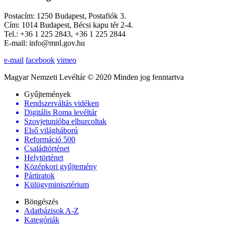
Postacím: 1250 Budapest, Postafiók 3.
Cím: 1014 Budapest, Bécsi kapu tér 2-4.
Tel.: +36 1 225 2843, +36 1 225 2844
E-mail: info@mnl.gov.hu
e-mail
facebook
vimeo
Magyar Nemzeti Levéltár © 2020 Minden jog fenntartva
Gyűjtemények
Rendszerváltás vidéken
Digitális Roma levéltár
Szovjetunióba elhurcoltak
Első világháború
Reformáció 500
Családtörténet
Helytörténet
Középkori gyűjtemény
Pártiratok
Külügyminisztérium
Böngészés
Adatbázisok A-Z
Kategóriák