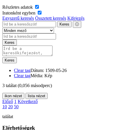
Részletes adatok
Iratonként egyben
Egyszerű keresés
Összetett keresés
Kifejezés
Keres
ⓘ
Keres
Keres
Clear tag
Dátum: 1509-05-26
Clear tag
Média: Kép
3 találat
(0,056 másodperc)
ikon nézet
lista nézet
Előző
1
Következő
10
20
50
találat
Elérhetőségek