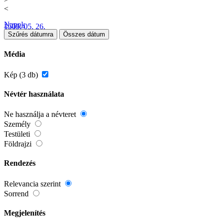
<
Napok
1509. 05. 26.
Szűrés dátumra
Összes dátum
Média
Kép (3 db)
Névtér használata
Ne használja a névteret
Személy
Testületi
Földrajzi
Rendezés
Relevancia szerint
Sorrend
Megjelenítés