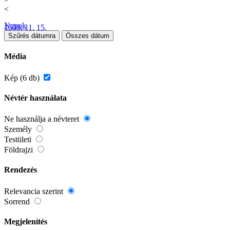
<
Napok
1509. 11. 15.
Szűrés dátumra
Összes dátum
Média
Kép (6 db)
Névtér használata
Ne használja a névteret
Személy
Testületi
Földrajzi
Rendezés
Relevancia szerint
Sorrend
Megjelenítés