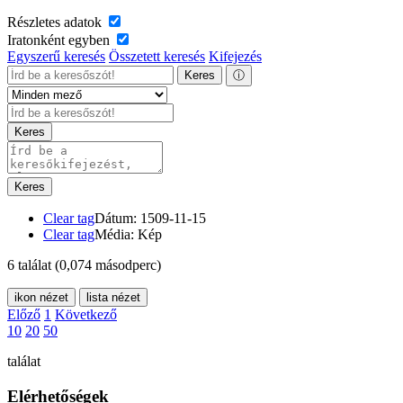
Részletes adatok
Iratonként egyben
Egyszerű keresés
Összetett keresés
Kifejezés
Keres
ⓘ
Keres
Keres
Clear tag
Dátum: 1509-11-15
Clear tag
Média: Kép
6 találat
(0,074 másodperc)
ikon nézet
lista nézet
Előző
1
Következő
10
20
50
találat
Elérhetőségek