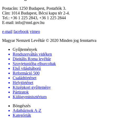
Postacím: 1250 Budapest, Postafiók 3.
Cím: 1014 Budapest, Bécsi kapu tér 2-4.
Tel.: +36 1 225 2843, +36 1 225 2844
E-mail: info@mnl.gov.hu
e-mail
facebook
vimeo
Magyar Nemzeti Levéltár © 2020 Minden jog fenntartva
Gyűjtemények
Rendszerváltás vidéken
Digitális Roma levéltár
Szovjetunióba elhurcoltak
Első világháború
Reformáció 500
Családtörténet
Helytörténet
Középkori gyűjtemény
Pártiratok
Külügyminisztérium
Böngészés
Adatbázisok A-Z
Kategóriák