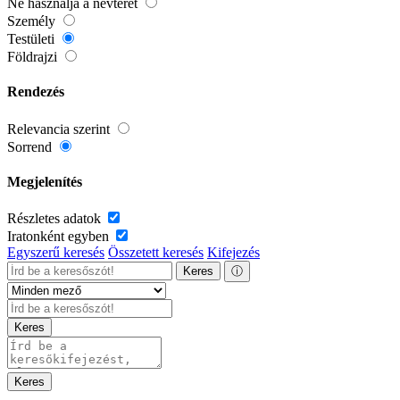
Ne használja a névteret
Személy
Testületi
Földrajzi
Rendezés
Relevancia szerint
Sorrend
Megjelenítés
Részletes adatok
Iratonként egyben
Egyszerű keresés
Összetett keresés
Kifejezés
Keres
ⓘ
Keres
Keres