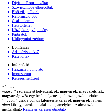
Digitális Roma levéltár
Szovjetunióba elhurcoltak
Első világháború
Reformáció 500
Családtörténet
Helytörténet
Középkori gyűjtemény
Pártiratok
Külügyminisztérium
Böngészés
Adatbázisok A-Z
Kategóriák
Információ
Használati útmutató
Impresszum
Keresési segítség
*
?
"
-
\
magyar
*
szórészletet helyettesít, pl.:
magyarok
,
magyaroknak
,
magyarság
sz
?
n
egy betűt helyettesít, pl.: sz
e
nt, sz
á
n, sz
í
nben
"
magyar
"
csak a pontos kifejezésre keres pl.
magyarok
-ra nem
-
alma
kihagyja azokat a találatokat, amelyben az
alma
szó
megtalálható
Részletes keresési útmutató