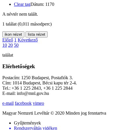
Clear tag
Dátum: 1170
A névtér nem talált.
1 találat
(0,011 másodperc)
ikon nézet
lista nézet
Előző
1
Következő
10
20
50
találat
Elérhetőségek
Postacím: 1250 Budapest, Postafiók 3.
Cím: 1014 Budapest, Bécsi kapu tér 2-4.
Tel.: +36 1 225 2843, +36 1 225 2844
E-mail: info@mnl.gov.hu
e-mail
facebook
vimeo
Magyar Nemzeti Levéltár © 2020 Minden jog fenntartva
Gyűjtemények
Rendszerváltás vidéken