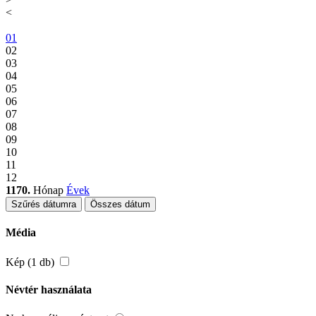
<
01
02
03
04
05
06
07
08
09
10
11
12
1170.
Hónap
Évek
Szűrés dátumra
Összes dátum
Média
Kép (1 db)
Névtér használata