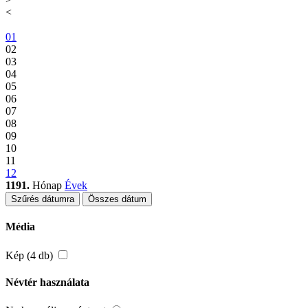
<
01
02
03
04
05
06
07
08
09
10
11
12
1191.
Hónap
Évek
Szűrés dátumra
Összes dátum
Média
Kép (4 db)
Névtér használata