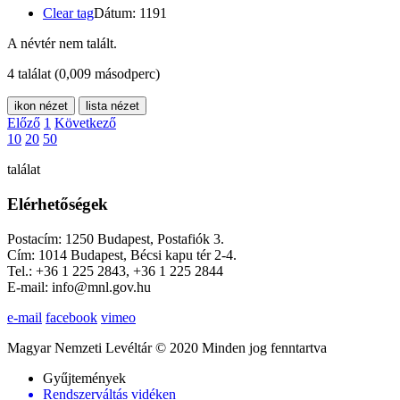
Clear tag
Dátum: 1191
A névtér nem talált.
4 találat
(0,009 másodperc)
ikon nézet
lista nézet
Előző
1
Következő
10
20
50
találat
Elérhetőségek
Postacím: 1250 Budapest, Postafiók 3.
Cím: 1014 Budapest, Bécsi kapu tér 2-4.
Tel.: +36 1 225 2843, +36 1 225 2844
E-mail: info@mnl.gov.hu
e-mail
facebook
vimeo
Magyar Nemzeti Levéltár © 2020 Minden jog fenntartva
Gyűjtemények
Rendszerváltás vidéken