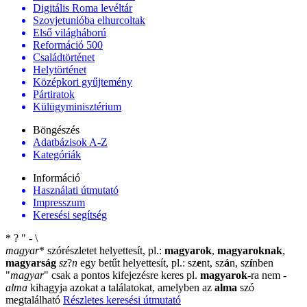
Digitális Roma levéltár
Szovjetunióba elhurcoltak
Első világháború
Reformáció 500
Családtörténet
Helytörténet
Középkori gyűjtemény
Pártiratok
Külügyminisztérium
Böngészés
Adatbázisok A-Z
Kategóriák
Információ
Használati útmutató
Impresszum
Keresési segítség
*
?
"
-
\
magyar
*
szórészletet helyettesít, pl.:
magyarok
,
magyaroknak
,
magyarság
sz
?
n
egy betűt helyettesít, pl.: sz
e
nt, sz
á
n, sz
í
nben
"
magyar
"
csak a pontos kifejezésre keres pl.
magyarok
-ra nem
-
alma
kihagyja azokat a találatokat, amelyben az
alma
szó
megtalálható
Részletes keresési útmutató