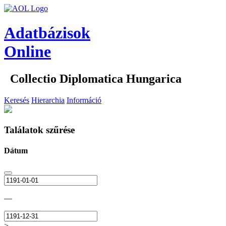
Adatbázisok
Online
Collectio Diplomatica Hungarica
Keresés
Hierarchia
Információ
Találatok szűrése
Dátum
—
>