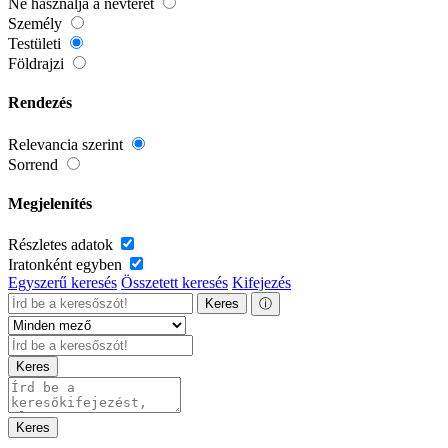
Ne használja a névteret
Személy
Testületi
Földrajzi
Rendezés
Relevancia szerint
Sorrend
Megjelenítés
Részletes adatok
Iratonként egyben
Egyszerű keresés
Összetett keresés
Kifejezés
Keres
ⓘ
Keres
Keres