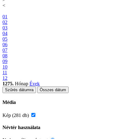
<
01
02
03
04
05
06
07
08
09
10
11
12
1275.
Hónap
Évek
Szűrés dátumra
Összes dátum
Média
Kép (281 db)
Névtér használata