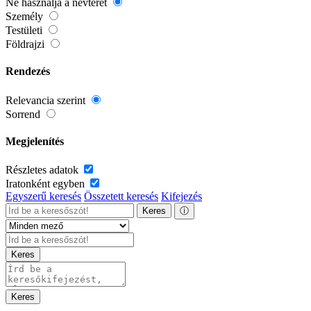
Ne használja a névteret
Személy
Testületi
Földrajzi
Rendezés
Relevancia szerint
Sorrend
Megjelenítés
Részletes adatok
Iratonként egyben
Egyszerű keresés
Összetett keresés
Kifejezés
Keres
ⓘ
Keres
Keres