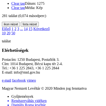
Clear tag
Dátum: 1275
Clear tag
Média: Kép
281 találat
(0,074 másodperc)
ikon nézet
lista nézet
Előző
1
2
3
...
14
15
Következő
10
20
50
találat
Elérhetőségek
Postacím: 1250 Budapest, Postafiók 3.
Cím: 1014 Budapest, Bécsi kapu tér 2-4.
Tel.: +36 1 225 2843, +36 1 225 2844
E-mail: info@mnl.gov.hu
e-mail
facebook
vimeo
Magyar Nemzeti Levéltár © 2020 Minden jog fenntartva
Gyűjtemények
Rendszerváltás vidéken
Digitális Roma levéltár