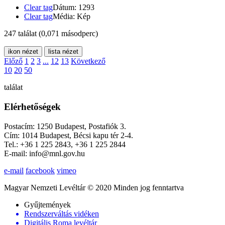
Clear tag
Dátum: 1293
Clear tag
Média: Kép
247 találat
(0,071 másodperc)
ikon nézet
lista nézet
Előző
1
2
3
...
12
13
Következő
10
20
50
találat
Elérhetőségek
Postacím: 1250 Budapest, Postafiók 3.
Cím: 1014 Budapest, Bécsi kapu tér 2-4.
Tel.: +36 1 225 2843, +36 1 225 2844
E-mail: info@mnl.gov.hu
e-mail
facebook
vimeo
Magyar Nemzeti Levéltár © 2020 Minden jog fenntartva
Gyűjtemények
Rendszerváltás vidéken
Digitális Roma levéltár