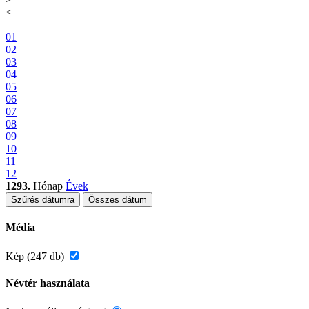
<
01
02
03
04
05
06
07
08
09
10
11
12
1293.
Hónap
Évek
Szűrés dátumra
Összes dátum
Média
Kép (247 db)
Névtér használata