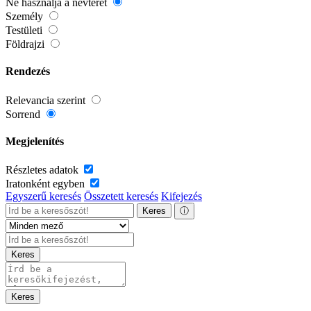
Ne használja a névteret
Személy
Testületi
Földrajzi
Rendezés
Relevancia szerint
Sorrend
Megjelenítés
Részletes adatok
Iratonként egyben
Egyszerű keresés
Összetett keresés
Kifejezés
Keres
ⓘ
Keres
Keres