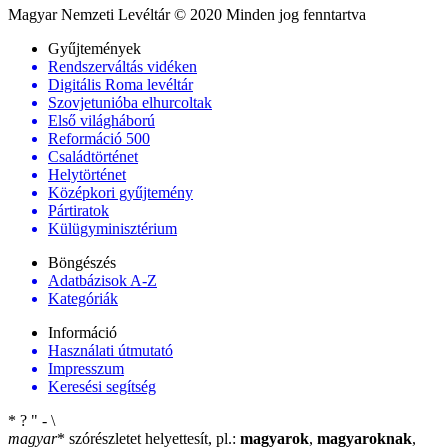
Magyar Nemzeti Levéltár © 2020 Minden jog fenntartva
Gyűjtemények
Rendszerváltás vidéken
Digitális Roma levéltár
Szovjetunióba elhurcoltak
Első világháború
Reformáció 500
Családtörténet
Helytörténet
Középkori gyűjtemény
Pártiratok
Külügyminisztérium
Böngészés
Adatbázisok A-Z
Kategóriák
Információ
Használati útmutató
Impresszum
Keresési segítség
*
?
"
-
\
magyar
*
szórészletet helyettesít, pl.:
magyarok
,
magyaroknak
,