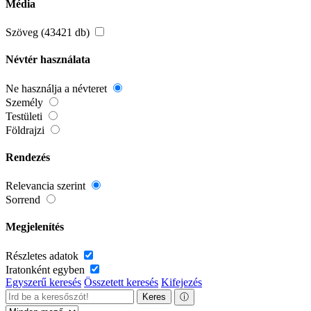
Média
Szöveg (43421 db)
Névtér használata
Ne használja a névteret
Személy
Testületi
Földrajzi
Rendezés
Relevancia szerint
Sorrend
Megjelenítés
Részletes adatok
Iratonként egyben
Egyszerű keresés
Összetett keresés
Kifejezés
Keres
ⓘ