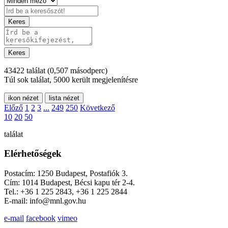
Keres
Keres
43422 találat
(0,507 másodperc)
Túl sok találat, 5000 került megjelenítésre
ikon nézet
lista nézet
Előző
1
2
3
...
249
250
Következő
10
20
50
találat
Elérhetőségek
Postacím: 1250 Budapest, Postafiók 3.
Cím: 1014 Budapest, Bécsi kapu tér 2-4.
Tel.: +36 1 225 2843, +36 1 225 2844
E-mail: info@mnl.gov.hu
e-mail
facebook
vimeo