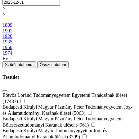
>
<
1889
1905
1920
1935
1950
1974
Év
Szűrés dátumra
Összes dátum
Testület
Eötvös Loránd Tudományegyetem Egyetemi Tanácsának ülései
(17437)
Budapesti Királyi Magyar Pázmány Péter Tudományegyetem Jog-
és Államtudományi Karának ülései (5063)
Budapesti Királyi Magyar Pázmány Péter Tudományegyetem
Bölcsészettudományi Karának ülései (4961)
Budapesti Királyi Magyar Tudományegyetem Jog- és
Államtudományi Karának ülései (3799)