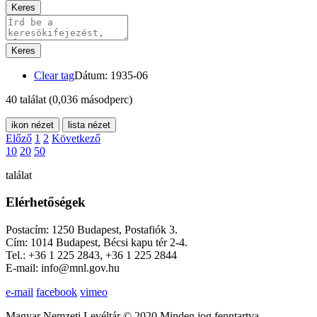
Keres
Keres
Clear tag
Dátum: 1935-06
40 találat
(0,036 másodperc)
ikon nézet
lista nézet
Előző
1
2
Következő
10
20
50
találat
Elérhetőségek
Postacím: 1250 Budapest, Postafiók 3.
Cím: 1014 Budapest, Bécsi kapu tér 2-4.
Tel.: +36 1 225 2843, +36 1 225 2844
E-mail: info@mnl.gov.hu
e-mail
facebook
vimeo
Magyar Nemzeti Levéltár © 2020 Minden jog fenntartva