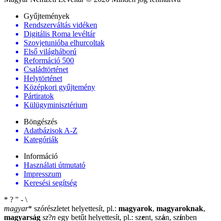
Gyűjtemények
Rendszerváltás vidéken
Digitális Roma levéltár
Szovjetunióba elhurcoltak
Első világháború
Reformáció 500
Családtörténet
Helytörténet
Középkori gyűjtemény
Pártiratok
Külügyminisztérium
Böngészés
Adatbázisok A-Z
Kategóriák
Információ
Használati útmutató
Impresszum
Keresési segítség
*
?
"
-
\
magyar
*
szórészletet helyettesít, pl.:
magyarok
,
magyaroknak
,
magyarság
sz
?
n
egy betűt helyettesít, pl.: sz
e
nt, sz
á
n, sz
í
nben