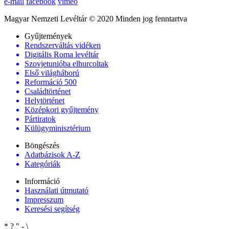
e-mail
facebook
vimeo
Magyar Nemzeti Levéltár © 2020 Minden jog fenntartva
Gyűjtemények
Rendszerváltás vidéken
Digitális Roma levéltár
Szovjetunióba elhurcoltak
Első világháború
Reformáció 500
Családtörténet
Helytörténet
Középkori gyűjtemény
Pártiratok
Külügyminisztérium
Böngészés
Adatbázisok A-Z
Kategóriák
Információ
Használati útmutató
Impresszum
Keresési segítség
*
?
"
-
\