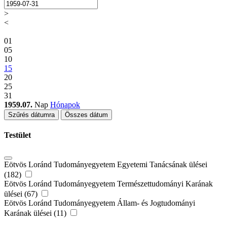
>
<
01
05
10
15
20
25
31
1959.07.
Nap
Hónapok
Szűrés dátumra
Összes dátum
Testület
Eötvös Loránd Tudományegyetem Egyetemi Tanácsának ülései
(182)
Eötvös Loránd Tudományegyetem Természettudományi Karának
ülései (67)
Eötvös Loránd Tudományegyetem Állam- és Jogtudományi
Karának ülései (11)