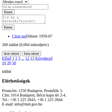
Keres
Keres
Clear tag
Dátum: 1959-07
260 találat
(0,064 másodperc)
ikon nézet
lista nézet
Előző
1
2
3
...
12
13
Következő
10
20
50
találat
Elérhetőségek
Postacím: 1250 Budapest, Postafiók 3.
Cím: 1014 Budapest, Bécsi kapu tér 2-4.
Tel.: +36 1 225 2843, +36 1 225 2844
E-mail: info@mnl.gov.hu