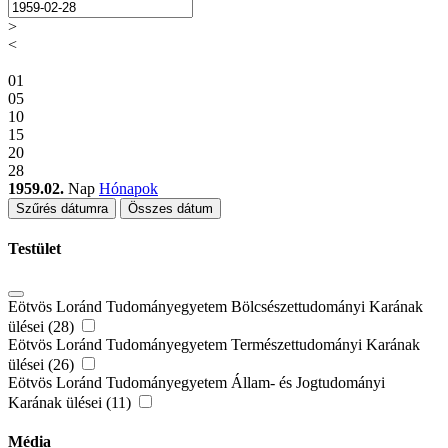
>
<
01
05
10
15
20
28
1959.02.
Nap
Hónapok
Szűrés dátumra
Összes dátum
Testület
Eötvös Loránd Tudományegyetem Bölcsészettudományi Karának
ülései (28)
Eötvös Loránd Tudományegyetem Természettudományi Karának
ülései (26)
Eötvös Loránd Tudományegyetem Állam- és Jogtudományi
Karának ülései (11)
Média