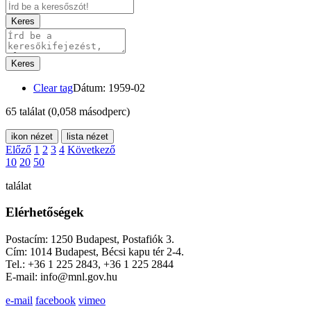
Keres
Keres
Clear tag
Dátum: 1959-02
65 találat
(0,058 másodperc)
ikon nézet
lista nézet
Előző
1
2
3
4
Következő
10
20
50
találat
Elérhetőségek
Postacím: 1250 Budapest, Postafiók 3.
Cím: 1014 Budapest, Bécsi kapu tér 2-4.
Tel.: +36 1 225 2843, +36 1 225 2844
E-mail: info@mnl.gov.hu
e-mail
facebook
vimeo