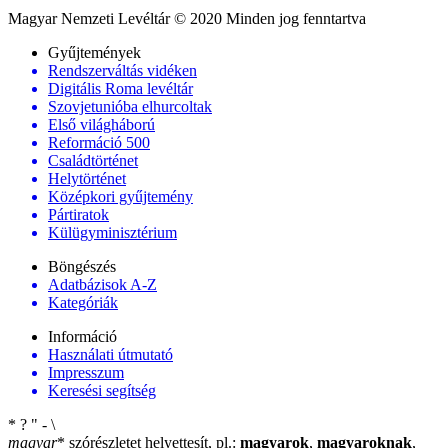
Magyar Nemzeti Levéltár © 2020 Minden jog fenntartva
Gyűjtemények
Rendszerváltás vidéken
Digitális Roma levéltár
Szovjetunióba elhurcoltak
Első világháború
Reformáció 500
Családtörténet
Helytörténet
Középkori gyűjtemény
Pártiratok
Külügyminisztérium
Böngészés
Adatbázisok A-Z
Kategóriák
Információ
Használati útmutató
Impresszum
Keresési segítség
*
?
"
-
\
magyar
*
szórészletet helyettesít, pl.:
magyarok
,
magyaroknak
,