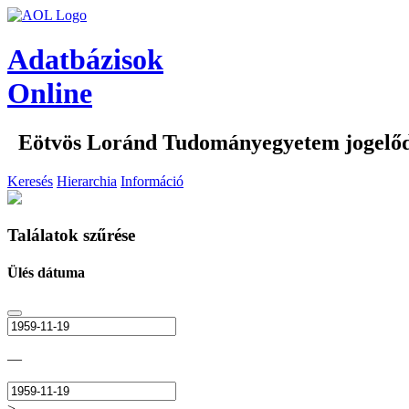
Adatbázisok
Online
Eötvös Loránd Tudományegyetem jogelődei
Keresés
Hierarchia
Információ
Találatok szűrése
Ülés dátuma
—
>