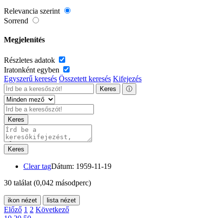
Relevancia szerint
Sorrend
Megjelenítés
Részletes adatok
Iratonként egyben
Egyszerű keresés
Összetett keresés
Kifejezés
Keres
ⓘ
Keres
Keres
Clear tag
Dátum: 1959-11-19
30 találat
(0,042 másodperc)
ikon nézet
lista nézet
Előző
1
2
Következő