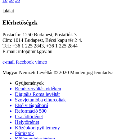
10
20
50
találat
Elérhetőségek
Postacím: 1250 Budapest, Postafiók 3.
Cím: 1014 Budapest, Bécsi kapu tér 2-4.
Tel.: +36 1 225 2843, +36 1 225 2844
E-mail: info@mnl.gov.hu
e-mail
facebook
vimeo
Magyar Nemzeti Levéltár © 2020 Minden jog fenntartva
Gyűjtemények
Rendszerváltás vidéken
Digitális Roma levéltár
Szovjetunióba elhurcoltak
Első világháború
Reformáció 500
Családtörténet
Helytörténet
Középkori gyűjtemény
Pártiratok
Külügyminisztérium