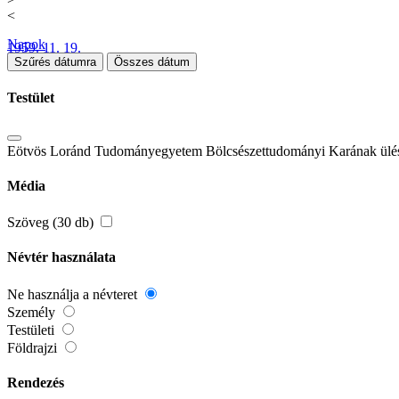
<
Napok
1959. 11. 19.
Szűrés dátumra
Összes dátum
Testület
Eötvös Loránd Tudományegyetem Bölcsészettudományi Karának ülés
Média
Szöveg (30 db)
Névtér használata
Ne használja a névteret
Személy
Testületi
Földrajzi
Rendezés