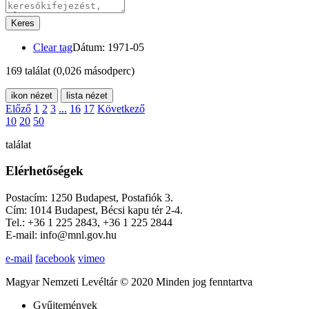
Keres
Clear tag
Dátum: 1971-05
169 találat
(0,026 másodperc)
ikon nézet
lista nézet
Előző
1
2
3
...
16
17
Következő
10
20
50
találat
Elérhetőségek
Postacím: 1250 Budapest, Postafiók 3.
Cím: 1014 Budapest, Bécsi kapu tér 2-4.
Tel.: +36 1 225 2843, +36 1 225 2844
E-mail: info@mnl.gov.hu
e-mail
facebook
vimeo
Magyar Nemzeti Levéltár © 2020 Minden jog fenntartva
Gyűjtemények