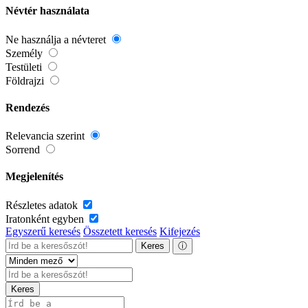
Névtér használata
Ne használja a névteret
Személy
Testületi
Földrajzi
Rendezés
Relevancia szerint
Sorrend
Megjelenítés
Részletes adatok
Iratonként egyben
Egyszerű keresés
Összetett keresés
Kifejezés
Keres
ⓘ
Keres