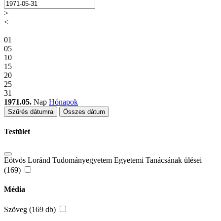
>
<
01
05
10
15
20
25
31
1971.05.
Nap
Hónapok
Szűrés dátumra
Összes dátum
Testület
Eötvös Loránd Tudományegyetem Egyetemi Tanácsának ülései
(169)
Média
Szöveg (169 db)