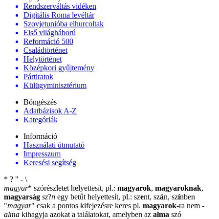
Rendszerváltás vidéken
Digitális Roma levéltár
Szovjetunióba elhurcoltak
Első világháború
Reformáció 500
Családtörténet
Helytörténet
Középkori gyűjtemény
Pártiratok
Külügyminisztérium
Böngészés
Adatbázisok A-Z
Kategóriák
Információ
Használati útmutató
Impresszum
Keresési segítség
*
?
"
-
\
magyar
*
szórészletet helyettesít, pl.:
magyarok
,
magyaroknak
,
magyarság
sz
?
n
egy betűt helyettesít, pl.: sz
e
nt, sz
á
n, sz
í
nben
"
magyar
"
csak a pontos kifejezésre keres pl.
magyarok
-ra nem
-
alma
kihagyja azokat a találatokat, amelyben az
alma
szó