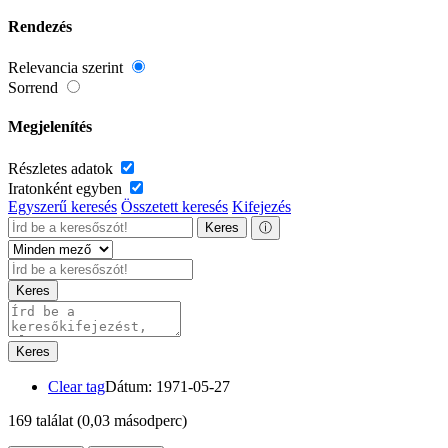
Rendezés
Relevancia szerint
Sorrend
Megjelenítés
Részletes adatok
Iratonként egyben
Egyszerű keresés
Összetett keresés
Kifejezés
Keres
ⓘ
Keres
Keres
Clear tag
Dátum: 1971-05-27
169 találat
(0,03 másodperc)