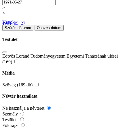
>
<
Napok
1971. 05. 27.
Szűrés dátumra
Összes dátum
Testület
Eötvös Loránd Tudományegyetem Egyetemi Tanácsának ülései
(169)
Média
Szöveg (169 db)
Névtér használata
Ne használja a névteret
Személy
Testületi
Földrajzi