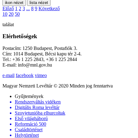
ikon nézet
lista nézet
Előző
1
2
3
...
8
9
Következő
10
20
50
találat
Elérhetőségek
Postacím: 1250 Budapest, Postafiók 3.
Cím: 1014 Budapest, Bécsi kapu tér 2-4.
Tel.: +36 1 225 2843, +36 1 225 2844
E-mail: info@mnl.gov.hu
e-mail
facebook
vimeo
Magyar Nemzeti Levéltár © 2020 Minden jog fenntartva
Gyűjtemények
Rendszerváltás vidéken
Digitális Roma levéltár
Szovjetunióba elhurcoltak
Első világháború
Reformáció 500
Családtörténet
Helytörténet