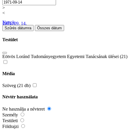
>
<
Napok
1971. 09. 14.
Szűrés dátumra
Összes dátum
Testület
Eötvös Loránd Tudományegyetem Egyetemi Tanácsának ülései (21)
Média
Szöveg (21 db)
Névtér használata
Ne használja a névteret
Személy
Testületi
Földrajzi