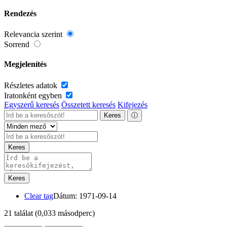
Rendezés
Relevancia szerint
Sorrend
Megjelenítés
Részletes adatok
Iratonként egyben
Egyszerű keresés
Összetett keresés
Kifejezés
Keres
ⓘ
Keres
Keres
Clear tag
Dátum: 1971-09-14
21 találat
(0,033 másodperc)