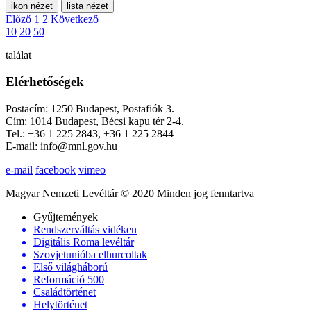
ikon nézet
lista nézet
Előző
1
2
Következő
10
20
50
találat
Elérhetőségek
Postacím: 1250 Budapest, Postafiók 3.
Cím: 1014 Budapest, Bécsi kapu tér 2-4.
Tel.: +36 1 225 2843, +36 1 225 2844
E-mail: info@mnl.gov.hu
e-mail
facebook
vimeo
Magyar Nemzeti Levéltár © 2020 Minden jog fenntartva
Gyűjtemények
Rendszerváltás vidéken
Digitális Roma levéltár
Szovjetunióba elhurcoltak
Első világháború
Reformáció 500
Családtörténet
Helytörténet