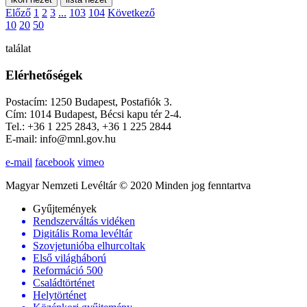
Előző
1
2
3
...
103
104
Következő
10
20
50
találat
Elérhetőségek
Postacím: 1250 Budapest, Postafiók 3.
Cím: 1014 Budapest, Bécsi kapu tér 2-4.
Tel.: +36 1 225 2843, +36 1 225 2844
E-mail: info@mnl.gov.hu
e-mail
facebook
vimeo
Magyar Nemzeti Levéltár © 2020 Minden jog fenntartva
Gyűjtemények
Rendszerváltás vidéken
Digitális Roma levéltár
Szovjetunióba elhurcoltak
Első világháború
Reformáció 500
Családtörténet
Helytörténet