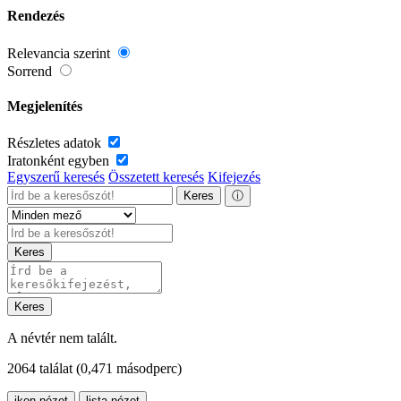
Rendezés
Relevancia szerint
Sorrend
Megjelenítés
Részletes adatok
Iratonként egyben
Egyszerű keresés
Összetett keresés
Kifejezés
Keres
ⓘ
Keres
Keres
A névtér nem talált.
2064 találat
(0,471 másodperc)
ikon nézet
lista nézet