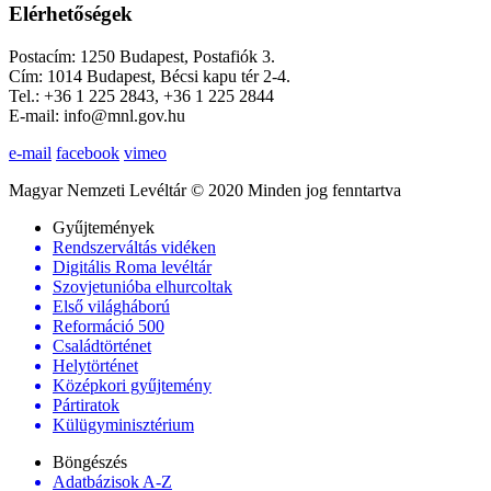
Elérhetőségek
Postacím: 1250 Budapest, Postafiók 3.
Cím: 1014 Budapest, Bécsi kapu tér 2-4.
Tel.: +36 1 225 2843, +36 1 225 2844
E-mail: info@mnl.gov.hu
e-mail
facebook
vimeo
Magyar Nemzeti Levéltár © 2020 Minden jog fenntartva
Gyűjtemények
Rendszerváltás vidéken
Digitális Roma levéltár
Szovjetunióba elhurcoltak
Első világháború
Reformáció 500
Családtörténet
Helytörténet
Középkori gyűjtemény
Pártiratok
Külügyminisztérium
Böngészés
Adatbázisok A-Z