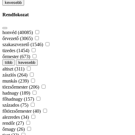
kevesebb
Rendfokozat
honvéd (40085)
őrvezető (3065)
szakaszvezető (1546)
tizedes (1454)
őrmester (673)
több
kevesebb
altiszt (311)
zászlós (264)
munkás (239)
törzsőrmester (206)
hadnagy (189)
főhadnagy (157)
százados (75)
főtörzsőrmester (40)
alezredes (34)
rendőr (27)
őrnagy (26)