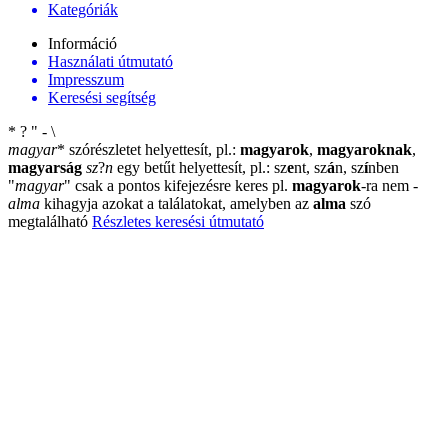
Kategóriák
Információ
Használati útmutató
Impresszum
Keresési segítség
*
?
"
-
\
magyar
*
szórészletet helyettesít, pl.:
magyarok
,
magyaroknak
,
magyarság
sz
?
n
egy betűt helyettesít, pl.: sz
e
nt, sz
á
n, sz
í
nben
"
magyar
"
csak a pontos kifejezésre keres pl.
magyarok
-ra nem
-
alma
kihagyja azokat a találatokat, amelyben az
alma
szó
megtalálható
Részletes keresési útmutató