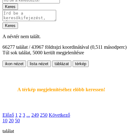
Keres
Keres
A névtér nem talált.
66277 találat / 43967 földrajzi koordinátával
(0,511 másodperc)
Túl sok találat, 5000 került megjelenítésre
ikon nézet
lista nézet
táblázat
térkép
A térkép megjelenítéséhez elöbb keressen!
Előző
1
2
3
...
249
250
Következő
10
20
50
találat