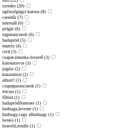
tiszt (22)
ezredes (20)
egészségügyi katona (8)
csendőr (7)
internált (6)
polgár (6)
rajparancsnok (6)
hadapród (5)
matróz (4)
civil (3)
csapat-(munka-)vezető (3)
katonaorvos (3)
jogász (2)
katonatiszt (2)
altiszt? (1)
csapatparancsnok (1)
felcser (1)
főtiszt (1)
hadapródőrmester (1)
hadnagy,levente (1)
hadnagy,vagy alhadnagy (1)
hentes (1)
honvéd,rendőr (1)