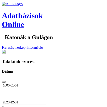
Adatbázisok
Online
Katonák a Gulágon
Keresés
Térkép
Információ
Találatok szűrése
Dátum
—
>