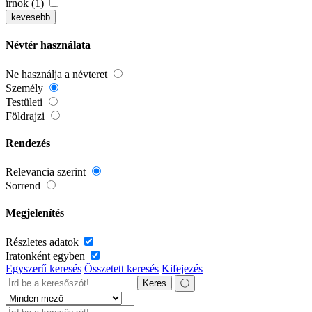
írnok (1)
kevesebb
Névtér használata
Ne használja a névteret
Személy
Testületi
Földrajzi
Rendezés
Relevancia szerint
Sorrend
Megjelenítés
Részletes adatok
Iratonként egyben
Egyszerű keresés
Összetett keresés
Kifejezés
Keres
ⓘ