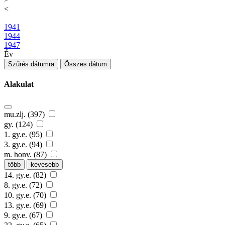
<
1941
1944
1947
Év
Szűrés dátumra
Összes dátum
Alakulat
mu.zlj. (397)
gy. (124)
1. gy.e. (95)
3. gy.e. (94)
m. honv. (87)
több
kevesebb
14. gy.e. (82)
8. gy.e. (72)
10. gy.e. (70)
13. gy.e. (69)
9. gy.e. (67)