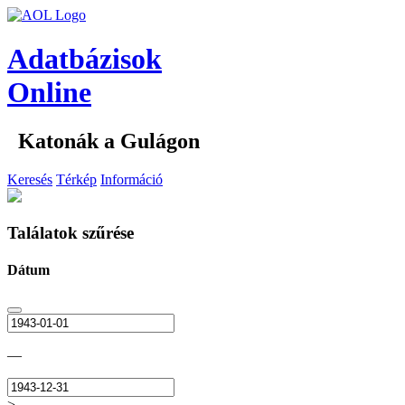
Adatbázisok
Online
Katonák a Gulágon
Keresés
Térkép
Információ
Találatok szűrése
Dátum
—
>