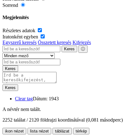
Sorrend
Megjelenítés
Részletes adatok
Iratonként egyben
Egyszerű keresés
Összetett keresés
Kifejezés
Keres
ⓘ
Keres
Keres
Clear tag
Dátum: 1943
A névtér nem talált.
2252 találat / 2120 földrajzi koordinátával
(0,081 másodperc)
ikon nézet
lista nézet
táblázat
térkép