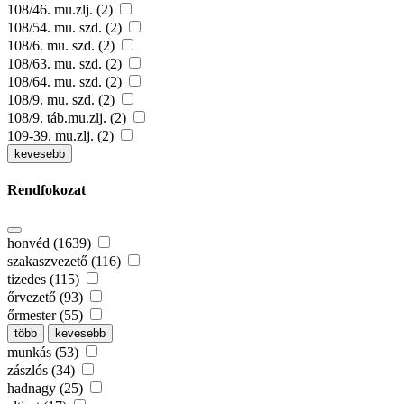
108/46. mu.zlj. (2)
108/54. mu. szd. (2)
108/6. mu. szd. (2)
108/63. mu. szd. (2)
108/64. mu. szd. (2)
108/9. mu. szd. (2)
108/9. táb.mu.zlj. (2)
109-39. mu.zlj. (2)
kevesebb
Rendfokozat
honvéd (1639)
szakaszvezető (116)
tizedes (115)
őrvezető (93)
őrmester (55)
több
kevesebb
munkás (53)
zászlós (34)
hadnagy (25)