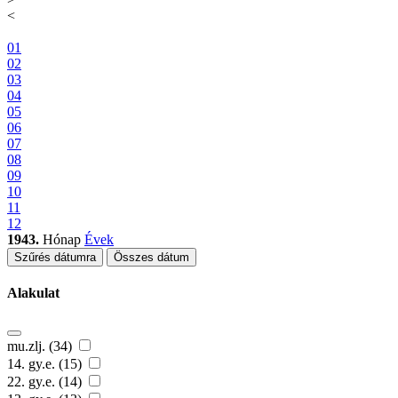
<
01
02
03
04
05
06
07
08
09
10
11
12
1943.
Hónap
Évek
Szűrés dátumra
Összes dátum
Alakulat
mu.zlj. (34)
14. gy.e. (15)
22. gy.e. (14)