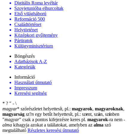
Digitális Roma levéltár
Szovjetunióba elhurcoltak
Első világháború
Reformáció 500
Családtörténet
Helytörténet
Középkori gyűjtemény
Pártiratok
Külügyminisztérium
Böngészés
Adatbázisok A-Z
Kategóriák
Információ
Használati útmutató
Impresszum
Keresési segítség
*
?
"
-
\
magyar
*
szórészletet helyettesít, pl.:
magyarok
,
magyaroknak
,
magyarság
sz
?
n
egy betűt helyettesít, pl.: sz
e
nt, sz
á
n, sz
í
nben
"
magyar
"
csak a pontos kifejezésre keres pl.
magyarok
-ra nem
-
alma
kihagyja azokat a találatokat, amelyben az
alma
szó
megtalálható
Részletes keresési útmutató