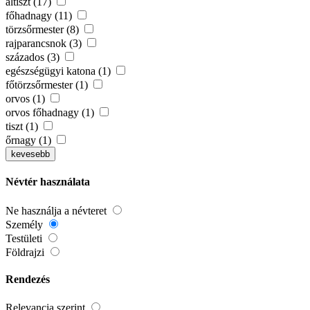
altiszt (17)
főhadnagy (11)
törzsőrmester (8)
rajparancsnok (3)
százados (3)
egészségügyi katona (1)
főtörzsőrmester (1)
orvos (1)
orvos főhadnagy (1)
tiszt (1)
őrnagy (1)
kevesebb
Névtér használata
Ne használja a névteret
Személy
Testületi
Földrajzi
Rendezés
Relevancia szerint