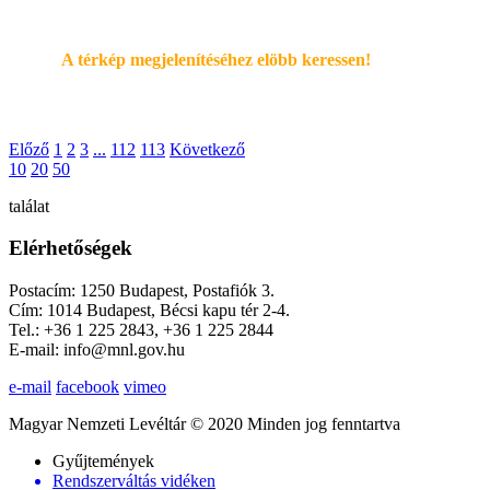
A térkép megjelenítéséhez elöbb keressen!
Előző
1
2
3
...
112
113
Következő
10
20
50
találat
Elérhetőségek
Postacím: 1250 Budapest, Postafiók 3.
Cím: 1014 Budapest, Bécsi kapu tér 2-4.
Tel.: +36 1 225 2843, +36 1 225 2844
E-mail: info@mnl.gov.hu
e-mail
facebook
vimeo
Magyar Nemzeti Levéltár © 2020 Minden jog fenntartva
Gyűjtemények
Rendszerváltás vidéken