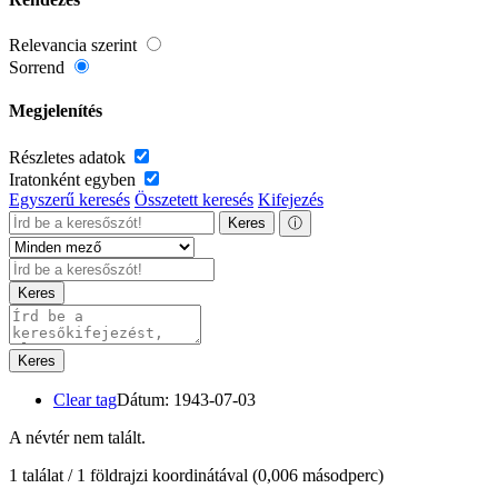
Relevancia szerint
Sorrend
Megjelenítés
Részletes adatok
Iratonként egyben
Egyszerű keresés
Összetett keresés
Kifejezés
Keres
ⓘ
Keres
Keres
Clear tag
Dátum: 1943-07-03
A névtér nem talált.
1 találat / 1 földrajzi koordinátával
(0,006 másodperc)