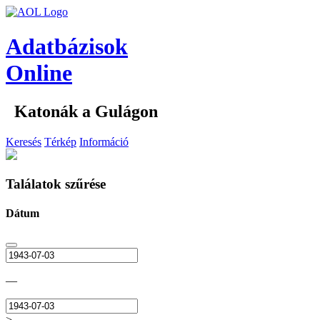
Adatbázisok
Online
Katonák a Gulágon
Keresés
Térkép
Információ
Találatok szűrése
Dátum
—
>