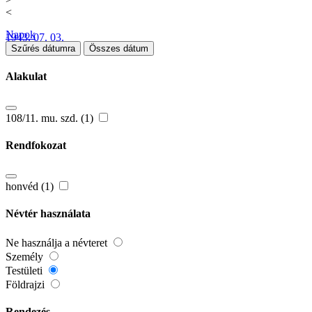
<
Napok
1943. 07. 03.
Szűrés dátumra
Összes dátum
Alakulat
108/11. mu. szd. (1)
Rendfokozat
honvéd (1)
Névtér használata
Ne használja a névteret
Személy
Testületi
Földrajzi
Rendezés