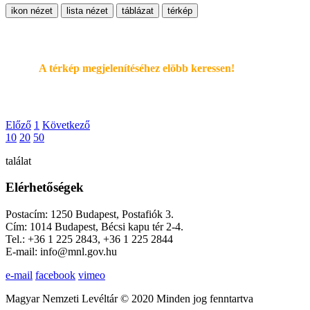
ikon nézet
lista nézet
táblázat
térkép
A térkép megjelenítéséhez elöbb keressen!
Előző
1
Következő
10
20
50
találat
Elérhetőségek
Postacím: 1250 Budapest, Postafiók 3.
Cím: 1014 Budapest, Bécsi kapu tér 2-4.
Tel.: +36 1 225 2843, +36 1 225 2844
E-mail: info@mnl.gov.hu
e-mail
facebook
vimeo
Magyar Nemzeti Levéltár © 2020 Minden jog fenntartva