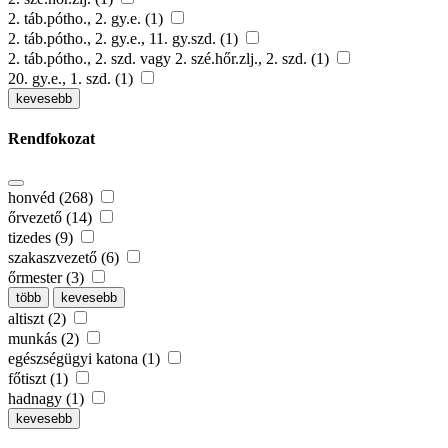
2. táb.pótho., 2. gy.e. (1)
2. táb.pótho., 2. gy.e., 11. gy.szd. (1)
2. táb.pótho., 2. szd. vagy 2. szé.hőr.zlj., 2. szd. (1)
20. gy.e., 1. szd. (1)
kevesebb
Rendfokozat
honvéd (268)
őrvezető (14)
tizedes (9)
szakaszvezető (6)
őrmester (3)
több
kevesebb
altiszt (2)
munkás (2)
egészségügyi katona (1)
főtiszt (1)
hadnagy (1)
kevesebb