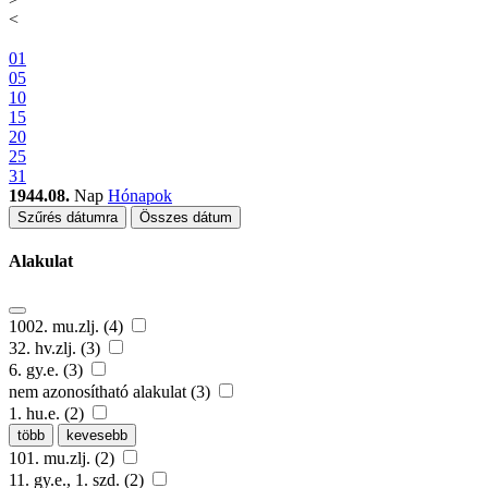
<
01
05
10
15
20
25
31
1944.08.
Nap
Hónapok
Szűrés dátumra
Összes dátum
Alakulat
1002. mu.zlj. (4)
32. hv.zlj. (3)
6. gy.e. (3)
nem azonosítható alakulat (3)
1. hu.e. (2)
több
kevesebb
101. mu.zlj. (2)
11. gy.e., 1. szd. (2)