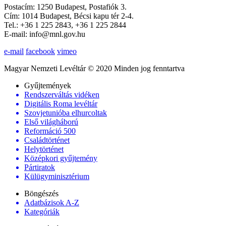
Postacím: 1250 Budapest, Postafiók 3.
Cím: 1014 Budapest, Bécsi kapu tér 2-4.
Tel.: +36 1 225 2843, +36 1 225 2844
E-mail: info@mnl.gov.hu
e-mail
facebook
vimeo
Magyar Nemzeti Levéltár © 2020 Minden jog fenntartva
Gyűjtemények
Rendszerváltás vidéken
Digitális Roma levéltár
Szovjetunióba elhurcoltak
Első világháború
Reformáció 500
Családtörténet
Helytörténet
Középkori gyűjtemény
Pártiratok
Külügyminisztérium
Böngészés
Adatbázisok A-Z
Kategóriák