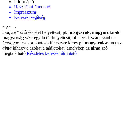
Információ
Használati útmutató
Impresszum
Keresési segítség
*
?
"
-
\
magyar
*
szórészletet helyettesít, pl.:
magyarok
,
magyaroknak
,
magyarság
sz
?
n
egy betűt helyettesít, pl.: sz
e
nt, sz
á
n, sz
í
nben
"
magyar
"
csak a pontos kifejezésre keres pl.
magyarok
-ra nem
-
alma
kihagyja azokat a találatokat, amelyben az
alma
szó
megtalálható
Részletes keresési útmutató