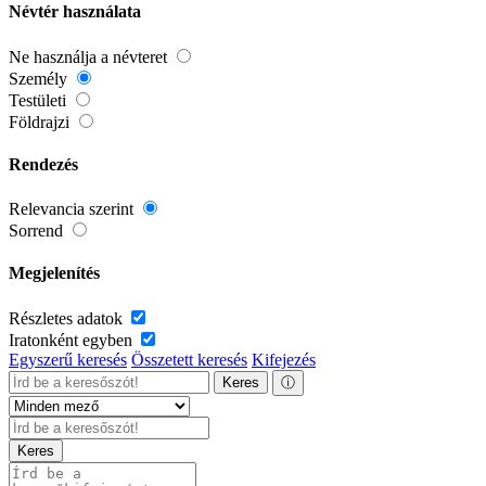
Névtér használata
Ne használja a névteret
Személy
Testületi
Földrajzi
Rendezés
Relevancia szerint
Sorrend
Megjelenítés
Részletes adatok
Iratonként egyben
Egyszerű keresés
Összetett keresés
Kifejezés
Keres
ⓘ
Keres