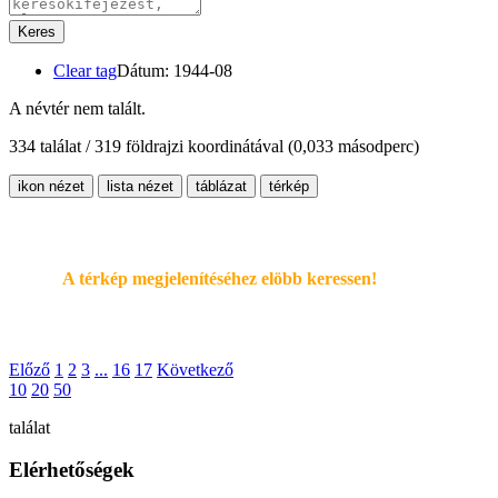
Keres
Clear tag
Dátum: 1944-08
A névtér nem talált.
334 találat / 319 földrajzi koordinátával
(0,033 másodperc)
ikon nézet
lista nézet
táblázat
térkép
A térkép megjelenítéséhez elöbb keressen!
Előző
1
2
3
...
16
17
Következő
10
20
50
találat
Elérhetőségek