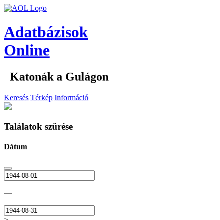
Adatbázisok
Online
Katonák a Gulágon
Keresés
Térkép
Információ
Találatok szűrése
Dátum
—
>