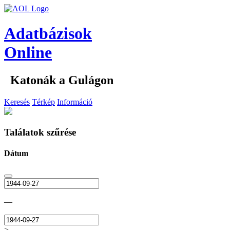
Adatbázisok
Online
Katonák a Gulágon
Keresés
Térkép
Információ
Találatok szűrése
Dátum
—
>