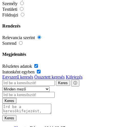
Személy
Testületi
Földrajzi
Rendezés
Relevancia szerint
Sorrend
Megjelenítés
Részletes adatok
Iratonként egyben
Egyszerű keresés
Összetett keresés
Kifejezés
Keres
ⓘ
Keres
Keres