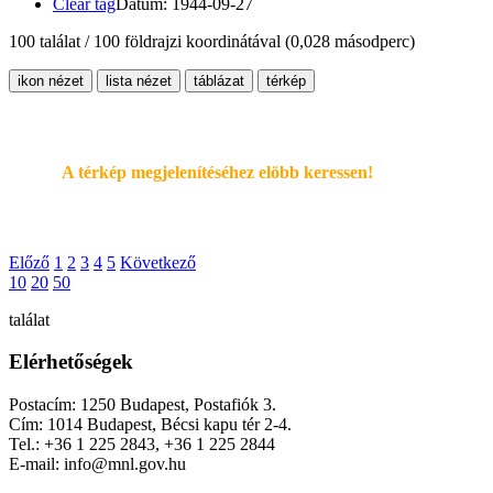
Clear tag
Dátum: 1944-09-27
100 találat / 100 földrajzi koordinátával
(0,028 másodperc)
ikon nézet
lista nézet
táblázat
térkép
A térkép megjelenítéséhez elöbb keressen!
Előző
1
2
3
4
5
Következő
10
20
50
találat
Elérhetőségek
Postacím: 1250 Budapest, Postafiók 3.
Cím: 1014 Budapest, Bécsi kapu tér 2-4.
Tel.: +36 1 225 2843, +36 1 225 2844
E-mail: info@mnl.gov.hu