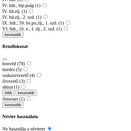
IV. hdt., htp.pság (1)
IV. hír.zlj. (1)
IV. hír.zlj., 2. szd. (1)
IX. hdt., 59. hv.po.zlj., 1. szd. (1)
VI. hdt., 16. e., I. zlj., 2. szd. (1)
kevesebb
Rendfokozat
honvéd (78)
tizedes (5)
szakaszvezető (4)
őrvezető (3)
altiszt (1)
több
kevesebb
őrmester (1)
kevesebb
Névtér használata
Ne használja a névteret