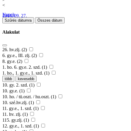
<
Napok
1944. 09. 27.
Szűrés dátumra
Összes dátum
Alakulat
26. hv.zlj. (2)
6. gy.e., III. zlj. (2)
8. gy.e. (2)
1. ho. 6. gy.e. 2. szd. (1)
1. ho., 1. gy.e., 1. szd. (1)
több
kevesebb
10. gy. 2. szd. (1)
10. gy.e. (1)
10. ho. / tü.oszt. / hu.oszt. (1)
10. szé.hv.zlj. (1)
11. gy.e., 1. szd. (1)
11. hv. zlj. (1)
115. gy.zlj. (1)
12. gy.e., 1. szd. (1)