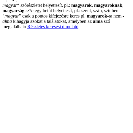
magyar
*
szórészletet helyettesít, pl.:
magyarok
,
magyaroknak
,
magyarság
sz
?
n
egy betűt helyettesít, pl.: sz
e
nt, sz
á
n, sz
í
nben
"
magyar
"
csak a pontos kifejezésre keres pl.
magyarok
-ra nem
-
alma
kihagyja azokat a találatokat, amelyben az
alma
szó
megtalálható
Részletes keresési útmutató