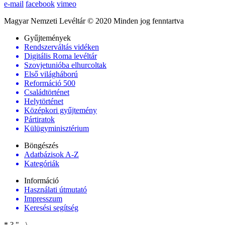
e-mail
facebook
vimeo
Magyar Nemzeti Levéltár © 2020 Minden jog fenntartva
Gyűjtemények
Rendszerváltás vidéken
Digitális Roma levéltár
Szovjetunióba elhurcoltak
Első világháború
Reformáció 500
Családtörténet
Helytörténet
Középkori gyűjtemény
Pártiratok
Külügyminisztérium
Böngészés
Adatbázisok A-Z
Kategóriák
Információ
Használati útmutató
Impresszum
Keresési segítség
*
?
"
-
\