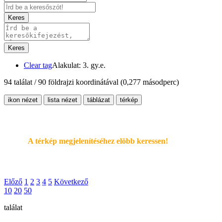
Keres
Keres
Clear tag
Alakulat: 3. gy.e.
94 találat / 90 földrajzi koordinátával
(0,277 másodperc)
ikon nézet
lista nézet
táblázat
térkép
A térkép megjelenítéséhez elöbb keressen!
Előző
1
2
3
4
5
Következő
10
20
50
találat