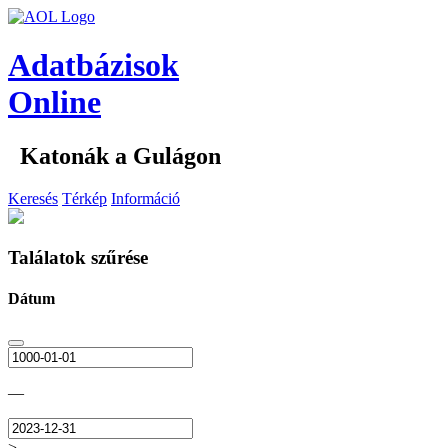
Adatbázisok
Online
Katonák a Gulágon
Keresés
Térkép
Információ
Találatok szűrése
Dátum
—
>