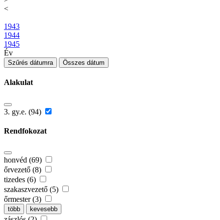
<
1943
1944
1945
Év
Szűrés dátumra
Összes dátum
Alakulat
3. gy.e. (94)
Rendfokozat
honvéd (69)
őrvezető (8)
tizedes (6)
szakaszvezető (5)
őrmester (3)
több
kevesebb
zászlós (2)