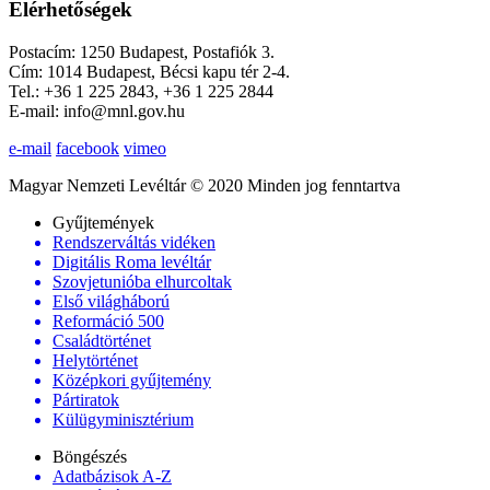
Elérhetőségek
Postacím: 1250 Budapest, Postafiók 3.
Cím: 1014 Budapest, Bécsi kapu tér 2-4.
Tel.: +36 1 225 2843, +36 1 225 2844
E-mail: info@mnl.gov.hu
e-mail
facebook
vimeo
Magyar Nemzeti Levéltár © 2020 Minden jog fenntartva
Gyűjtemények
Rendszerváltás vidéken
Digitális Roma levéltár
Szovjetunióba elhurcoltak
Első világháború
Reformáció 500
Családtörténet
Helytörténet
Középkori gyűjtemény
Pártiratok
Külügyminisztérium
Böngészés
Adatbázisok A-Z