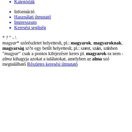
Kategóriák
Információ
Használati útmutató
Impresszum
Keresési segítség
*
?
"
-
\
magyar
*
szórészletet helyettesít, pl.:
magyarok
,
magyaroknak
,
magyarság
sz
?
n
egy betűt helyettesít, pl.: sz
e
nt, sz
á
n, sz
í
nben
"
magyar
"
csak a pontos kifejezésre keres pl.
magyarok
-ra nem
-
alma
kihagyja azokat a találatokat, amelyben az
alma
szó
megtalálható
Részletes keresési útmutató