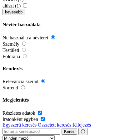
altiszt (1)
kevesebb
Névtér használata
Ne használja a névteret
Személy
Testületi
Földrajzi
Rendezés
Relevancia szerint
Sorrend
Megjelenítés
Részletes adatok
Iratonként egyben
Egyszerű keresés
Összetett keresés
Kifejezés
Keres
ⓘ