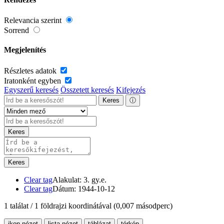
Relevancia szerint
Sorrend
Megjelenítés
Részletes adatok
Iratonként egyben
Egyszerű keresés
Összetett keresés
Kifejezés
Keres
ⓘ
Keres
Keres
Clear tag
Alakulat: 3. gy.e.
Clear tag
Dátum: 1944-10-12
1 találat / 1 földrajzi koordinátával
(0,007 másodperc)
ikon nézet
lista nézet
táblázat
térkép