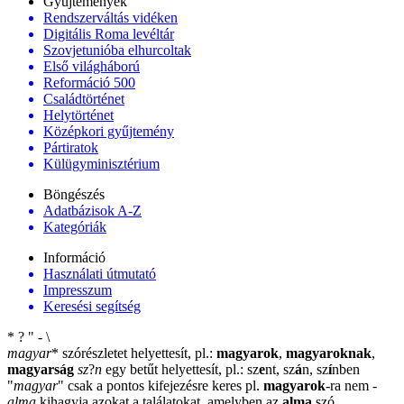
Gyűjtemények
Rendszerváltás vidéken
Digitális Roma levéltár
Szovjetunióba elhurcoltak
Első világháború
Reformáció 500
Családtörténet
Helytörténet
Középkori gyűjtemény
Pártiratok
Külügyminisztérium
Böngészés
Adatbázisok A-Z
Kategóriák
Információ
Használati útmutató
Impresszum
Keresési segítség
*
?
"
-
\
magyar
*
szórészletet helyettesít, pl.:
magyarok
,
magyaroknak
,
magyarság
sz
?
n
egy betűt helyettesít, pl.: sz
e
nt, sz
á
n, sz
í
nben
"
magyar
"
csak a pontos kifejezésre keres pl.
magyarok
-ra nem
-
alma
kihagyja azokat a találatokat, amelyben az
alma
szó