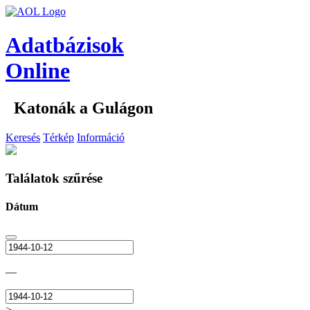
Adatbázisok
Online
Katonák a Gulágon
Keresés
Térkép
Információ
Találatok szűrése
Dátum
—
>