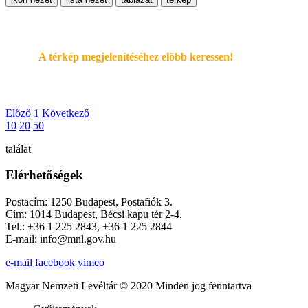
A térkép megjelenítéséhez elöbb keressen!
Előző
1
Következő
10
20
50
találat
Elérhetőségek
Postacím: 1250 Budapest, Postafiók 3.
Cím: 1014 Budapest, Bécsi kapu tér 2-4.
Tel.: +36 1 225 2843, +36 1 225 2844
E-mail: info@mnl.gov.hu
e-mail
facebook
vimeo
Magyar Nemzeti Levéltár © 2020 Minden jog fenntartva