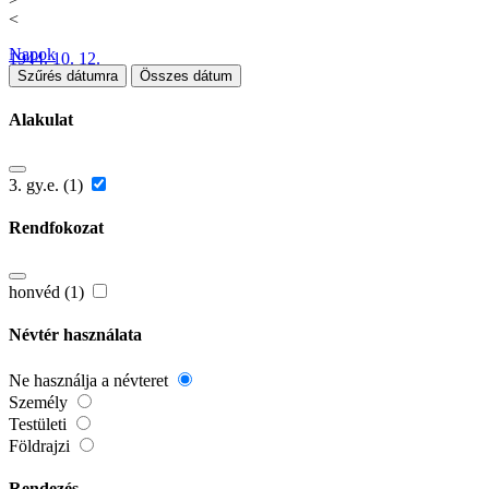
<
Napok
1944. 10. 12.
Szűrés dátumra
Összes dátum
Alakulat
3. gy.e. (1)
Rendfokozat
honvéd (1)
Névtér használata
Ne használja a névteret
Személy
Testületi
Földrajzi
Rendezés