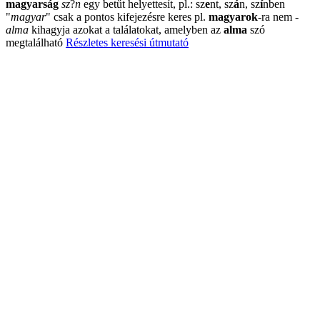
magyarság
sz
?
n
egy betűt helyettesít, pl.: sz
e
nt, sz
á
n, sz
í
nben
"
magyar
"
csak a pontos kifejezésre keres pl.
magyarok
-ra nem
-
alma
kihagyja azokat a találatokat, amelyben az
alma
szó
megtalálható
Részletes keresési útmutató