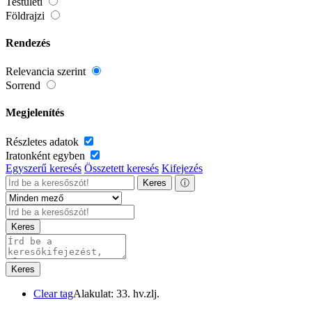
Testületi
Földrajzi
Rendezés
Relevancia szerint
Sorrend
Megjelenítés
Részletes adatok
Iratonként egyben
Egyszerű keresés
Összetett keresés
Kifejezés
Keres
ⓘ
Keres
Keres
Clear tag
Alakulat: 33. hv.zlj.