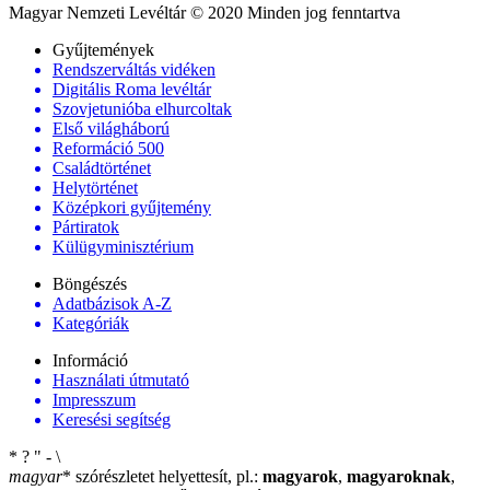
Magyar Nemzeti Levéltár © 2020 Minden jog fenntartva
Gyűjtemények
Rendszerváltás vidéken
Digitális Roma levéltár
Szovjetunióba elhurcoltak
Első világháború
Reformáció 500
Családtörténet
Helytörténet
Középkori gyűjtemény
Pártiratok
Külügyminisztérium
Böngészés
Adatbázisok A-Z
Kategóriák
Információ
Használati útmutató
Impresszum
Keresési segítség
*
?
"
-
\
magyar
*
szórészletet helyettesít, pl.:
magyarok
,
magyaroknak
,