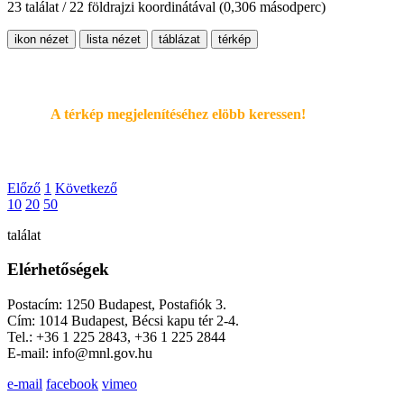
23 találat / 22 földrajzi koordinátával
(0,306 másodperc)
ikon nézet
lista nézet
táblázat
térkép
A térkép megjelenítéséhez elöbb keressen!
Előző
1
Következő
10
20
50
találat
Elérhetőségek
Postacím: 1250 Budapest, Postafiók 3.
Cím: 1014 Budapest, Bécsi kapu tér 2-4.
Tel.: +36 1 225 2843, +36 1 225 2844
E-mail: info@mnl.gov.hu
e-mail
facebook
vimeo