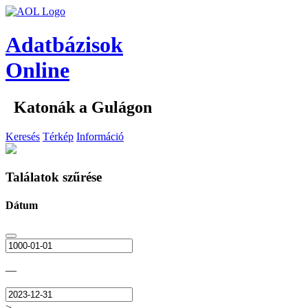
Adatbázisok
Online
Katonák a Gulágon
Keresés
Térkép
Információ
Találatok szűrése
Dátum
—
>