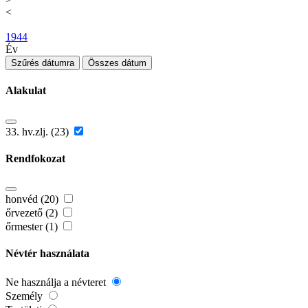
<
1944
Év
Szűrés dátumra
Összes dátum
Alakulat
33. hv.zlj. (23)
Rendfokozat
honvéd (20)
őrvezető (2)
őrmester (1)
Névtér használata
Ne használja a névteret
Személy