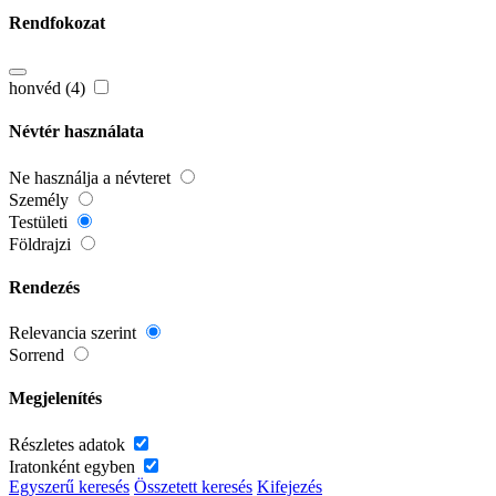
Rendfokozat
honvéd (4)
Névtér használata
Ne használja a névteret
Személy
Testületi
Földrajzi
Rendezés
Relevancia szerint
Sorrend
Megjelenítés
Részletes adatok
Iratonként egyben
Egyszerű keresés
Összetett keresés
Kifejezés