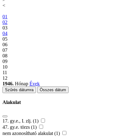
<
01
02
03
04
05
06
07
08
09
10
11
12
1946.
Hónap
Évek
Szűrés dátumra
Összes dátum
Alakulat
17. gy.e., I. zlj. (1)
47. gy.e. törzs (1)
nem azonosítható alakulat (1)