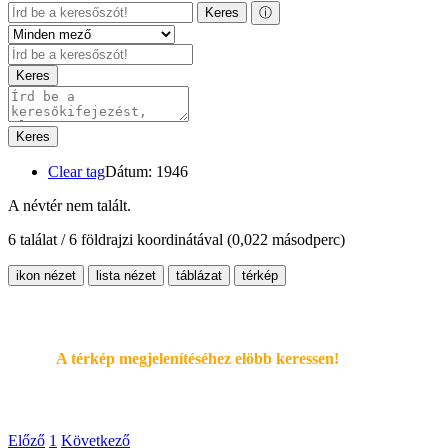
Keres
ⓘ
Keres
Keres
Clear tag
Dátum: 1946
A névtér nem talált.
6 találat / 6 földrajzi koordinátával
(0,022 másodperc)
ikon nézet
lista nézet
táblázat
térkép
A térkép megjelenítéséhez elöbb keressen!
Előző
1
Következő