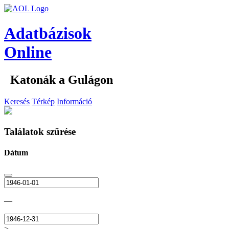
Adatbázisok
Online
Katonák a Gulágon
Keresés
Térkép
Információ
Találatok szűrése
Dátum
—
>