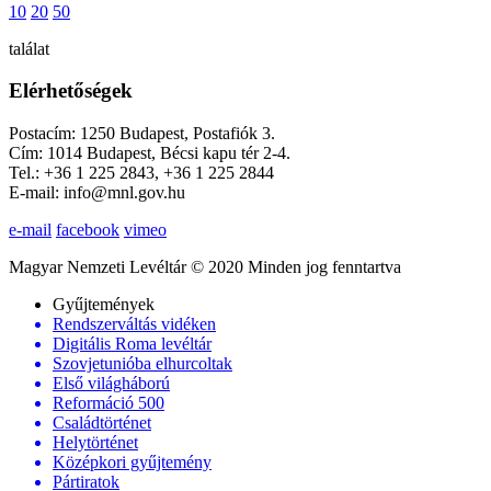
10
20
50
találat
Elérhetőségek
Postacím: 1250 Budapest, Postafiók 3.
Cím: 1014 Budapest, Bécsi kapu tér 2-4.
Tel.: +36 1 225 2843, +36 1 225 2844
E-mail: info@mnl.gov.hu
e-mail
facebook
vimeo
Magyar Nemzeti Levéltár © 2020 Minden jog fenntartva
Gyűjtemények
Rendszerváltás vidéken
Digitális Roma levéltár
Szovjetunióba elhurcoltak
Első világháború
Reformáció 500
Családtörténet
Helytörténet
Középkori gyűjtemény
Pártiratok