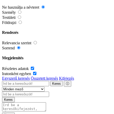
Ne használja a névteret
Személy
Testületi
Földrajzi
Rendezés
Relevancia szerint
Sorrend
Megjelenítés
Részletes adatok
Iratonként egyben
Egyszerű keresés
Összetett keresés
Kifejezés
Keres
ⓘ
Keres