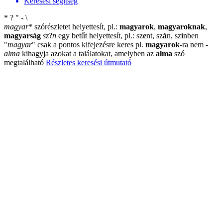
Keresési segítség
*
?
"
-
\
magyar
*
szórészletet helyettesít, pl.:
magyarok
,
magyaroknak
,
magyarság
sz
?
n
egy betűt helyettesít, pl.: sz
e
nt, sz
á
n, sz
í
nben
"
magyar
"
csak a pontos kifejezésre keres pl.
magyarok
-ra nem
-
alma
kihagyja azokat a találatokat, amelyben az
alma
szó
megtalálható
Részletes keresési útmutató