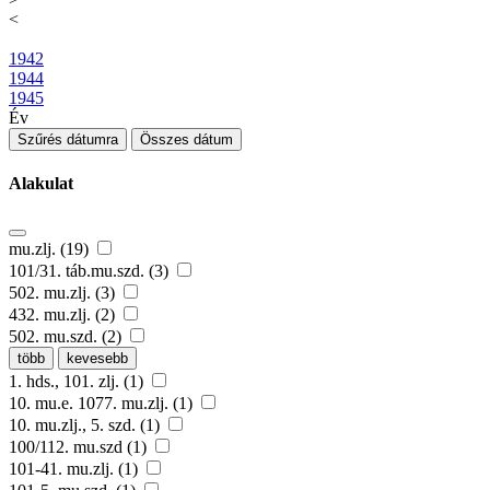
<
1942
1944
1945
Év
Szűrés dátumra
Összes dátum
Alakulat
mu.zlj. (19)
101/31. táb.mu.szd. (3)
502. mu.zlj. (3)
432. mu.zlj. (2)
502. mu.szd. (2)
több
kevesebb
1. hds., 101. zlj. (1)
10. mu.e. 1077. mu.zlj. (1)
10. mu.zlj., 5. szd. (1)
100/112. mu.szd (1)
101-41. mu.zlj. (1)