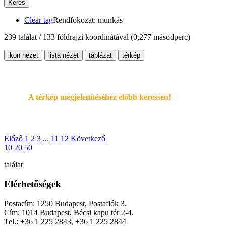
Keres
Clear tag
Rendfokozat: munkás
239 találat / 133 földrajzi koordinátával
(0,277 másodperc)
ikon nézet
lista nézet
táblázat
térkép
A térkép megjelenítéséhez elöbb keressen!
Előző
1
2
3
...
11
12
Következő
10
20
50
találat
Elérhetőségek
Postacím: 1250 Budapest, Postafiók 3.
Cím: 1014 Budapest, Bécsi kapu tér 2-4.
Tel.: +36 1 225 2843, +36 1 225 2844