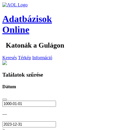
Adatbázisok
Online
Katonák a Gulágon
Keresés
Térkép
Információ
Találatok szűrése
Dátum
—
>