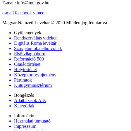
E-mail: info@mnl.gov.hu
e-mail
facebook
vimeo
Magyar Nemzeti Levéltár © 2020 Minden jog fenntartva
Gyűjtemények
Rendszerváltás vidéken
Digitális Roma levéltár
Szovjetunióba elhurcoltak
Első világháború
Reformáció 500
Családtörténet
Helytörténet
Középkori gyűjtemény
Pártiratok
Külügyminisztérium
Böngészés
Adatbázisok A-Z
Kategóriák
Információ
Használati útmutató
Impresszum