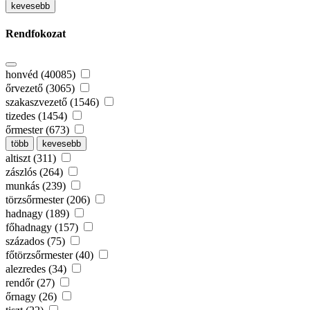
kevesebb
Rendfokozat
honvéd (40085)
őrvezető (3065)
szakaszvezető (1546)
tizedes (1454)
őrmester (673)
több
kevesebb
altiszt (311)
zászlós (264)
munkás (239)
törzsőrmester (206)
hadnagy (189)
főhadnagy (157)
százados (75)
főtörzsőrmester (40)
alezredes (34)
rendőr (27)
őrnagy (26)