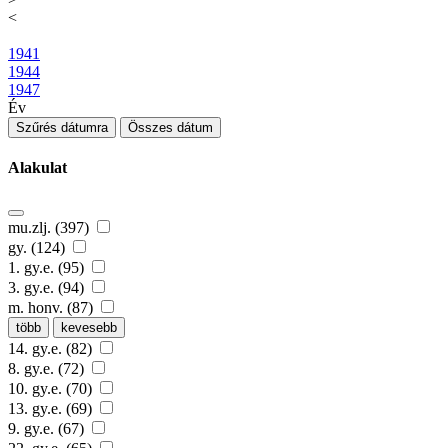
<
1941
1944
1947
Év
Szűrés dátumra
Összes dátum
Alakulat
mu.zlj. (397)
gy. (124)
1. gy.e. (95)
3. gy.e. (94)
m. honv. (87)
több
kevesebb
14. gy.e. (82)
8. gy.e. (72)
10. gy.e. (70)
13. gy.e. (69)
9. gy.e. (67)