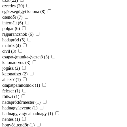
tiszt (22)
ezredes (20)
egészségügyi katona (8)
csendőr (7)
internált (6)
polgár (6)
rajparancsnok (6)
hadapród (5)
matróz (4)
civil (3)
csapat-(munka-)vezető (3)
katonaorvos (3)
jogász (2)
katonatiszt (2)
altiszt? (1)
csapatparancsnok (1)
felcser (1)
főtiszt (1)
hadapródőrmester (1)
hadnagy,levente (1)
hadnagy,vagy alhadnagy (1)
hentes (1)
honvéd,rendőr (1)