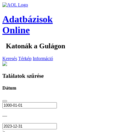
Adatbázisok
Online
Katonák a Gulágon
Keresés
Térkép
Információ
Találatok szűrése
Dátum
—
>