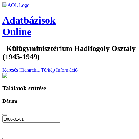
Adatbázisok
Online
Külügyminisztérium Hadifogoly Osztály
(1945-1949)
Keresés
Hierarchia
Térkép
Információ
Találatok szűrése
Dátum
—