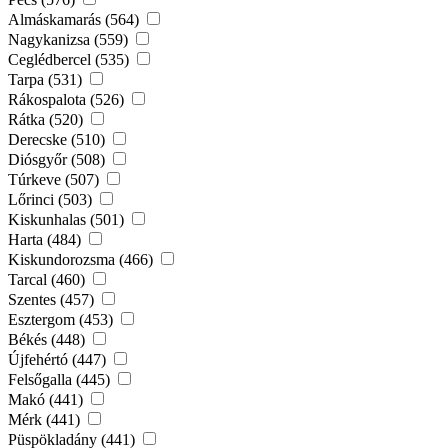
Almáskamarás (564)
Nagykanizsa (559)
Ceglédbercel (535)
Tarpa (531)
Rákospalota (526)
Rátka (520)
Derecske (510)
Diósgyőr (508)
Túrkeve (507)
Lőrinci (503)
Kiskunhalas (501)
Harta (484)
Kiskundorozsma (466)
Tarcal (460)
Szentes (457)
Esztergom (453)
Békés (448)
Újfehértó (447)
Felsőgalla (445)
Makó (441)
Mérk (441)
Püspökladány (441)