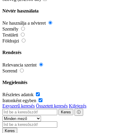
Névtér használata
Ne használja a névteret
Személy
Testületi
Földrajzi
Rendezés
Relevancia szerint
Sorrend
Megjelenítés
Részletes adatok
Iratonként egyben
Egyszerű keresés
Összetett keresés
Kifejezés
Keres
ⓘ
Keres