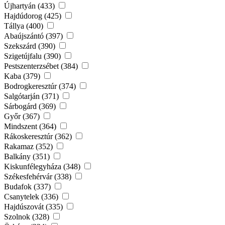
Újhartyán (433)
Hajdúdorog (425)
Tállya (400)
Abaújszántó (397)
Szekszárd (390)
Szigetújfalu (390)
Pestszenterzsébet (384)
Kaba (379)
Bodrogkeresztúr (374)
Salgótarján (371)
Sárbogárd (369)
Győr (367)
Mindszent (364)
Rákoskeresztúr (362)
Rakamaz (352)
Balkány (351)
Kiskunfélegyháza (348)
Székesfehérvár (338)
Budafok (337)
Csanytelek (336)
Hajdúszovát (335)
Szolnok (328)