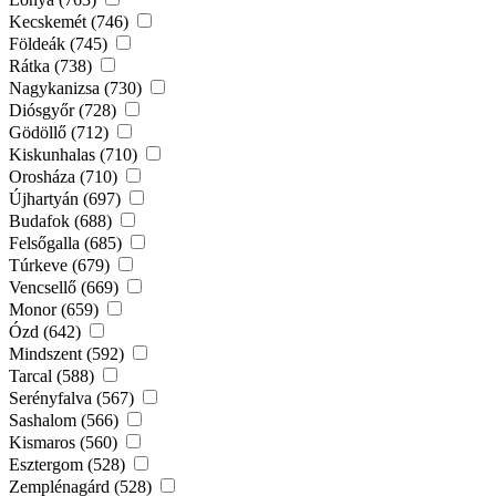
Kecskemét (746)
Földeák (745)
Rátka (738)
Nagykanizsa (730)
Diósgyőr (728)
Gödöllő (712)
Kiskunhalas (710)
Orosháza (710)
Újhartyán (697)
Budafok (688)
Felsőgalla (685)
Túrkeve (679)
Vencsellő (669)
Monor (659)
Ózd (642)
Mindszent (592)
Tarcal (588)
Serényfalva (567)
Sashalom (566)
Kismaros (560)
Esztergom (528)
Zemplénagárd (528)