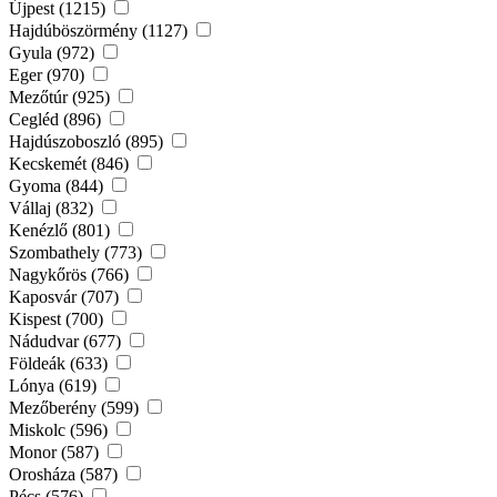
Újpest (1215)
Hajdúböszörmény (1127)
Gyula (972)
Eger (970)
Mezőtúr (925)
Cegléd (896)
Hajdúszoboszló (895)
Kecskemét (846)
Gyoma (844)
Vállaj (832)
Kenézlő (801)
Szombathely (773)
Nagykőrös (766)
Kaposvár (707)
Kispest (700)
Nádudvar (677)
Földeák (633)
Lónya (619)
Mezőberény (599)
Miskolc (596)
Monor (587)
Orosháza (587)
Pécs (576)