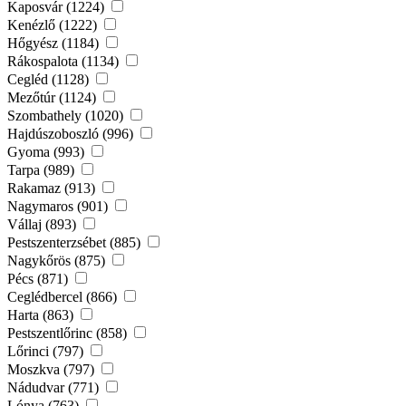
Kaposvár (1224)
Kenézlő (1222)
Hőgyész (1184)
Rákospalota (1134)
Cegléd (1128)
Mezőtúr (1124)
Szombathely (1020)
Hajdúszoboszló (996)
Gyoma (993)
Tarpa (989)
Rakamaz (913)
Nagymaros (901)
Vállaj (893)
Pestszenterzsébet (885)
Nagykőrös (875)
Pécs (871)
Ceglédbercel (866)
Harta (863)
Pestszentlőrinc (858)
Lőrinci (797)
Moszkva (797)
Nádudvar (771)
Lónya (763)