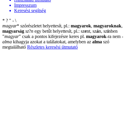
Impresszum
Keresési segítség
*
?
"
-
\
magyar
*
szórészletet helyettesít, pl.:
magyarok
,
magyaroknak
,
magyarság
sz
?
n
egy betűt helyettesít, pl.: sz
e
nt, sz
á
n, sz
í
nben
"
magyar
"
csak a pontos kifejezésre keres pl.
magyarok
-ra nem
-
alma
kihagyja azokat a találatokat, amelyben az
alma
szó
megtalálható
Részletes keresési útmutató