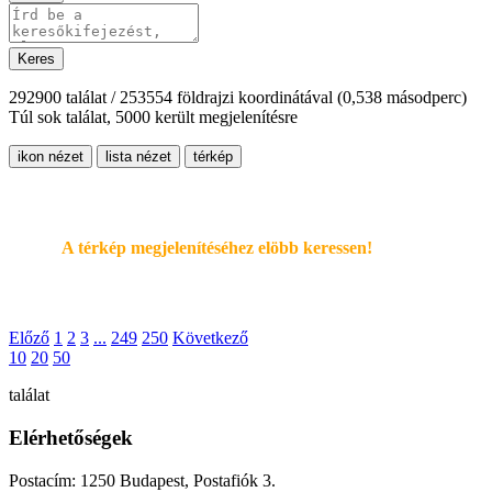
Keres
292900 találat / 253554 földrajzi koordinátával
(0,538 másodperc)
Túl sok találat, 5000 került megjelenítésre
ikon nézet
lista nézet
térkép
A térkép megjelenítéséhez elöbb keressen!
Előző
1
2
3
...
249
250
Következő
10
20
50
találat
Elérhetőségek
Postacím: 1250 Budapest, Postafiók 3.