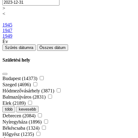
>
<
1945
1947
1949
Év
Szűrés dátumra
Összes dátum
Születési hely
Budapest (14373)
Szeged (4696)
Hódmezővásárhely (3871)
Balmazújváros (2831)
Elek (2189)
több
kevesebb
Debrecen (2084)
Nyíregyháza (1896)
Békéscsaba (1324)
Hőgyész (1235)