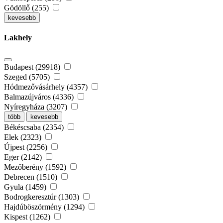
Gödöllő (255)
kevesebb
Lakhely
Budapest (29918)
Szeged (5705)
Hódmezővásárhely (4357)
Balmazújváros (4336)
Nyíregyháza (3207)
több
kevesebb
Békéscsaba (2354)
Elek (2323)
Újpest (2256)
Eger (2142)
Mezőberény (1592)
Debrecen (1510)
Gyula (1459)
Bodrogkeresztúr (1303)
Hajdúböszörmény (1294)
Kispest (1262)