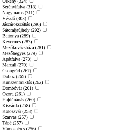
Örkény (324)
Serényifalva (318)
Nagymaros (311)
Vésztő (303)
Jászárokszállás (296)
Sátoraljaújhely (292)
Battonya (289)
Kevermes (283)
Mezőkovácsháza (281)
Mezőhegyes (279)
Apátfalva (273)
Marcali (270)
Csongrád (267)
Doboz (265)
Kunszentmiklós (262)
Dombóvár (261)
Ozora (261)
Hajdúnánás (260)
Kisvárda (258)
Kolozsvár (258)
Szarvas (257)
Tápé (257)
Vámospércs (256)