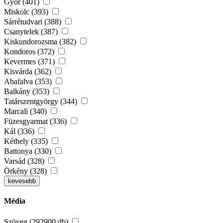
Győr (401)
Miskolc (393)
Sárrétudvari (388)
Csanytelek (387)
Kiskundorozsma (382)
Kondoros (372)
Kevermes (371)
Kisvárda (362)
Abafalva (353)
Balkány (353)
Tatárszentgyörgy (344)
Marcali (340)
Füzesgyarmat (336)
Kál (336)
Kéthely (335)
Battonya (330)
Varsád (328)
Örkény (328)
kevesebb
Média
Szöveg (292900 db)