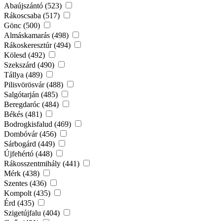
Abaújszántó (523)
Rákoscsaba (517)
Gönc (500)
Almáskamarás (498)
Rákoskeresztúr (494)
Kölesd (492)
Szekszárd (490)
Tállya (489)
Pilisvörösvár (488)
Salgótarján (485)
Beregdaróc (484)
Békés (481)
Bodrogkisfalud (469)
Dombóvár (456)
Sárbogárd (449)
Újfehértó (448)
Rákosszentmihály (441)
Mérk (438)
Szentes (436)
Kompolt (435)
Érd (435)
Szigetújfalu (404)