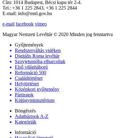
Cím: 1014 Budapest, Bécsi kapu tér 2-4.
Tel.: +36 1 225 2843, +36 1 225 2844
E-mail: info@mnl.gov.hu
e-mail
facebook
vimeo
Magyar Nemzeti Levéltár © 2020 Minden jog fenntartva
Gyűjtemények
Rendszerváltás vidéken
Digitális Roma levéltár
Szovjetunióba elhurcoltak
Első világháború
Reformáció 500
Családtörténet
Helytörténet
Középkori gyűjtemény
Pártiratok
Külügyminisztérium
Böngészés
Adatbázisok A-Z
Kategóriák
Információ
Használati útmutató