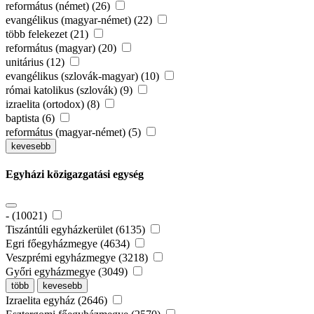
református (német) (26)
evangélikus (magyar-német) (22)
több felekezet (21)
református (magyar) (20)
unitárius (12)
evangélikus (szlovák-magyar) (10)
római katolikus (szlovák) (9)
izraelita (ortodox) (8)
baptista (6)
református (magyar-német) (5)
kevesebb
Egyházi közigazgatási egység
- (10021)
Tiszántúli egyházkerület (6135)
Egri főegyházmegye (4634)
Veszprémi egyházmegye (3218)
Győri egyházmegye (3049)
több
kevesebb
Izraelita egyház (2646)