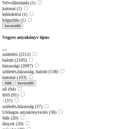
Névváltoztatás (1)
katonai (1)
kihírdetési (1)
kiigazítás (1)
kevesebb
Vegyes anyakönyv típus
születési (2112)
halotti (2105)
házassági (2097)
születés,házasság, halotti (138)
katonai (103)
több
kevesebb
nő (94)
férfi (91)
- (37)
születés,házasság (37)
Utólagos anyakönyvezés (36)
fiúk (20)
lányok (20)