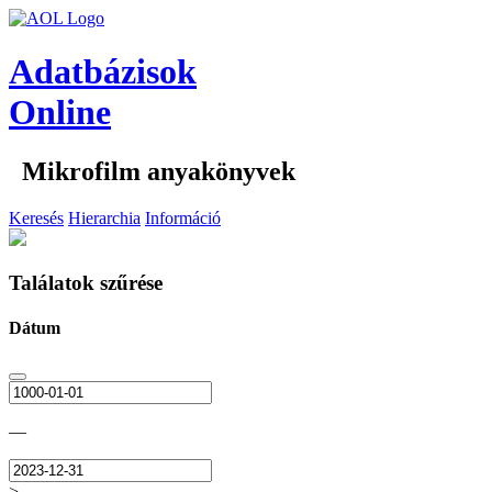
Adatbázisok
Online
Mikrofilm anyakönyvek
Keresés
Hierarchia
Információ
Találatok szűrése
Dátum
—
>