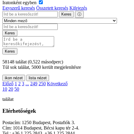
Iratonként egyben
Egyszerű keresés
Összetett keresés
Kifejezés
Keres
ⓘ
Keres
Keres
58148 találat
(0,522 másodperc)
Túl sok találat, 5000 került megjelenítésre
ikon nézet
lista nézet
Előző
1
2
3
...
249
250
Következő
10
20
50
találat
Elérhetőségek
Postacím: 1250 Budapest, Postafiók 3.
Cím: 1014 Budapest, Bécsi kapu tér 2-4.
Tel.: +36 1 225 2843, +36 1 225 2844