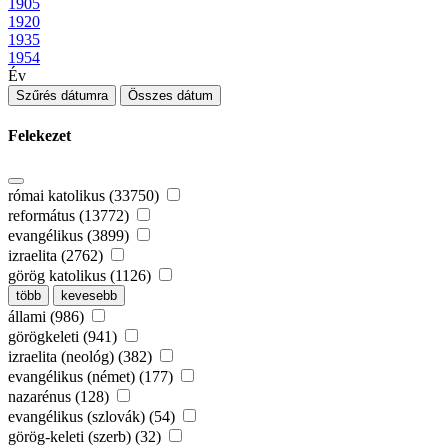
1905
1920
1935
1954
Év
Szűrés dátumra
Összes dátum
Felekezet
római katolikus (33750)
református (13772)
evangélikus (3899)
izraelita (2762)
görög katolikus (1126)
több
kevesebb
állami (986)
görögkeleti (941)
izraelita (neológ) (382)
evangélikus (német) (177)
nazarénus (128)
evangélikus (szlovák) (54)
görög-keleti (szerb) (32)