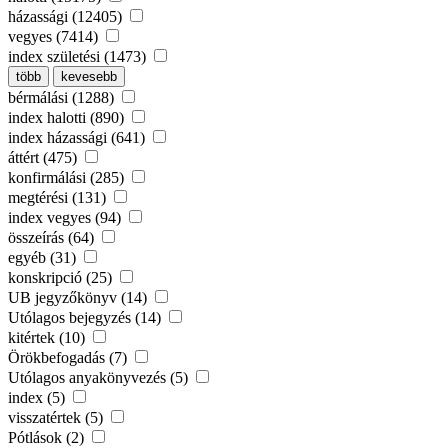
házassági (12405)
vegyes (7414)
index születési (1473)
több
kevesebb
bérmálási (1288)
index halotti (890)
index házassági (641)
áttért (475)
konfirmálási (285)
megtérési (131)
index vegyes (94)
összeírás (64)
egyéb (31)
konskripció (25)
UB jegyzőkönyv (14)
Utólagos bejegyzés (14)
kitértek (10)
Örökbefogadás (7)
Utólagos anyakönyvezés (5)
index (5)
visszatértek (5)
Pótlások (2)