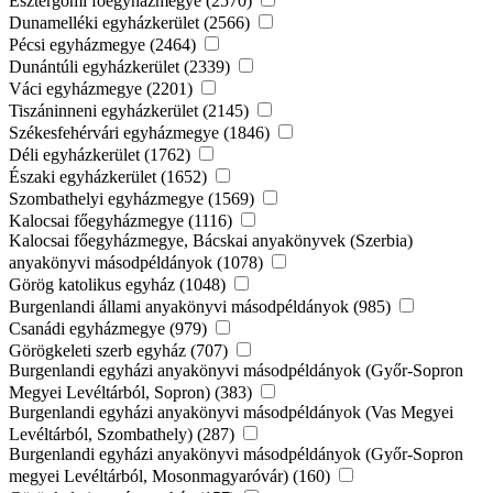
Esztergomi főegyházmegye (2570)
Dunamelléki egyházkerület (2566)
Pécsi egyházmegye (2464)
Dunántúli egyházkerület (2339)
Váci egyházmegye (2201)
Tiszáninneni egyházkerület (2145)
Székesfehérvári egyházmegye (1846)
Déli egyházkerület (1762)
Északi egyházkerület (1652)
Szombathelyi egyházmegye (1569)
Kalocsai főegyházmegye (1116)
Kalocsai főegyházmegye, Bácskai anyakönyvek (Szerbia)
anyakönyvi másodpéldányok (1078)
Görög katolikus egyház (1048)
Burgenlandi állami anyakönyvi másodpéldányok (985)
Csanádi egyházmegye (979)
Görögkeleti szerb egyház (707)
Burgenlandi egyházi anyakönyvi másodpéldányok (Győr-Sopron
Megyei Levéltárból, Sopron) (383)
Burgenlandi egyházi anyakönyvi másodpéldányok (Vas Megyei
Levéltárból, Szombathely) (287)
Burgenlandi egyházi anyakönyvi másodpéldányok (Győr-Sopron
megyei Levéltárból, Mosonmagyaróvár) (160)