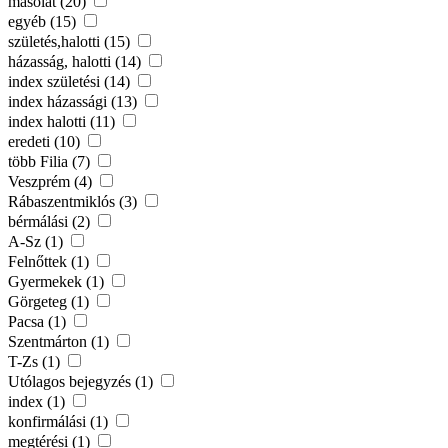
másolat (20)
egyéb (15)
születés,halotti (15)
házasság, halotti (14)
index születési (14)
index házassági (13)
index halotti (11)
eredeti (10)
több Filia (7)
Veszprém (4)
Rábaszentmiklós (3)
bérmálási (2)
A-Sz (1)
Felnőttek (1)
Gyermekek (1)
Görgeteg (1)
Pacsa (1)
Szentmárton (1)
T-Zs (1)
Utólagos bejegyzés (1)
index (1)
konfirmálási (1)
megtérési (1)