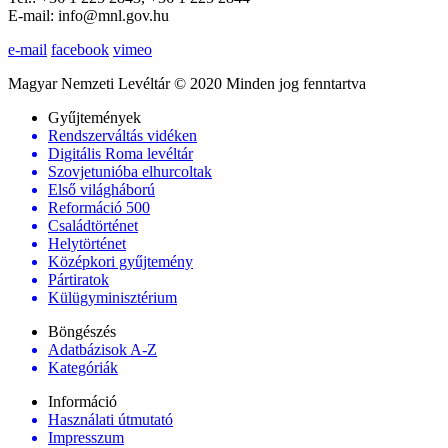
E-mail: info@mnl.gov.hu
e-mail
facebook
vimeo
Magyar Nemzeti Levéltár © 2020 Minden jog fenntartva
Gyűjtemények
Rendszerváltás vidéken
Digitális Roma levéltár
Szovjetunióba elhurcoltak
Első világháború
Reformáció 500
Családtörténet
Helytörténet
Középkori gyűjtemény
Pártiratok
Külügyminisztérium
Böngészés
Adatbázisok A-Z
Kategóriák
Információ
Használati útmutató
Impresszum