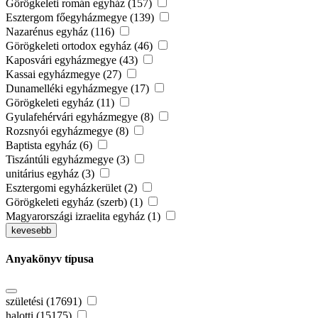
Görögkeleti román egyház (157)
Esztergom főegyházmegye (139)
Nazarénus egyház (116)
Görögkeleti ortodox egyház (46)
Kaposvári egyházmegye (43)
Kassai egyházmegye (27)
Dunamelléki egyházmegye (17)
Görögkeleti egyház (11)
Gyulafehérvári egyházmegye (8)
Rozsnyói egyházmegye (8)
Baptista egyház (6)
Tiszántúli egyházmegye (3)
unitárius egyház (3)
Esztergomi egyházkerület (2)
Görögkeleti egyház (szerb) (1)
Magyarországi izraelita egyház (1)
kevesebb
Anyakönyv típusa
születési (17691)
halotti (15175)