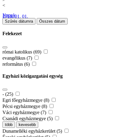
<
Napok
1719. 01. 01.
Szűrés dátumra
Összes dátum
Felekezet
római katolikus (69)
evangélikus (7)
református (6)
Egyházi közigazgatási egység
- (25)
Egri főegyházmegye (8)
Pécsi egyházmegye (8)
Váci egyházmegye (7)
Csanádi egyházmegye (5)
több
kevesebb
Dunamelléki egyházkerület (5)