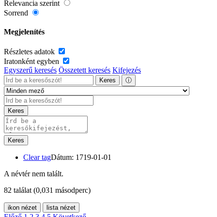
Relevancia szerint
Sorrend
Megjelenítés
Részletes adatok
Iratonként egyben
Egyszerű keresés
Összetett keresés
Kifejezés
Keres
ⓘ
Keres
Keres
Clear tag
Dátum: 1719-01-01
A névtér nem talált.
82 találat
(0,031 másodperc)
ikon nézet
lista nézet
Előző
1
2
3
4
5
Következő