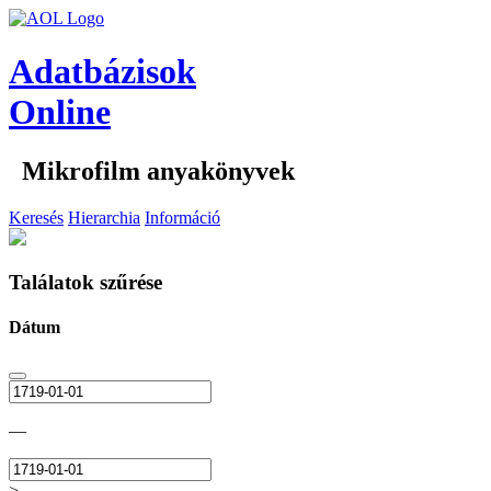
Adatbázisok
Online
Mikrofilm anyakönyvek
Keresés
Hierarchia
Információ
Találatok szűrése
Dátum
—
>