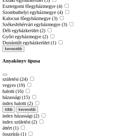
Északi egyházkerület (5)
Esztergomi főegyházmegye (4)
Szombathelyi egyházmegye (4)
Kalocsai főegyházmegye (3)
Székesfehérvári egyházmegye (3)
Déli egyházkerület (2)
Győri egyházmegye (2)
Dunántúli egyházkerület (1)
kevesebb
Anyakönyv típusa
születési (24)
vegyes (19)
halotti (16)
házassági (15)
index halotti (2)
több
kevesebb
index házassági (2)
index születési (2)
áttért (1)
összeírás (1)