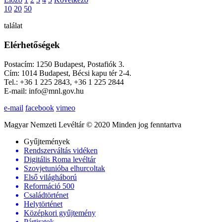
10
20
50
találat
Elérhetőségek
Postacím: 1250 Budapest, Postafiók 3.
Cím: 1014 Budapest, Bécsi kapu tér 2-4.
Tel.: +36 1 225 2843, +36 1 225 2844
E-mail: info@mnl.gov.hu
e-mail
facebook
vimeo
Magyar Nemzeti Levéltár © 2020 Minden jog fenntartva
Gyűjtemények
Rendszerváltás vidéken
Digitális Roma levéltár
Szovjetunióba elhurcoltak
Első világháború
Reformáció 500
Családtörténet
Helytörténet
Középkori gyűjtemény
Pártiratok