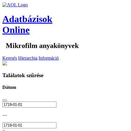
Adatbázisok
Online
Mikrofilm anyakönyvek
Keresés
Hierarchia
Információ
Találatok szűrése
Dátum
—
>