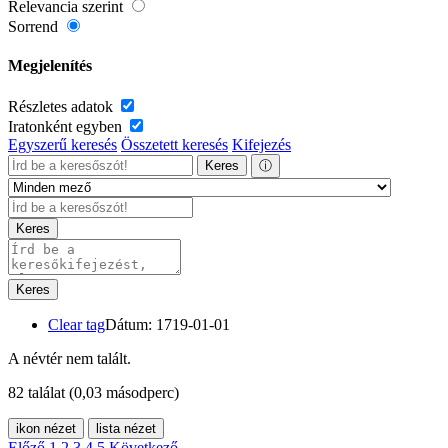
Relevancia szerint
Sorrend
Megjelenítés
Részletes adatok
Iratonként egyben
Egyszerű keresés
Összetett keresés
Kifejezés
Keres
ⓘ
Keres
Keres
Clear tag
Dátum: 1719-01-01
A névtér nem talált.
82 találat
(0,03 másodperc)
ikon nézet
lista nézet
Előző
1
2
3
4
5
Következő