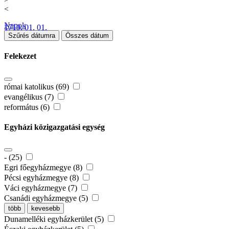
<
Napok
1719. 01. 01.
Szűrés dátumra
Összes dátum
Felekezet
római katolikus (69)
evangélikus (7)
református (6)
Egyházi közigazgatási egység
- (25)
Egri főegyházmegye (8)
Pécsi egyházmegye (8)
Váci egyházmegye (7)
Csanádi egyházmegye (5)
több
kevesebb
Dunamelléki egyházkerület (5)