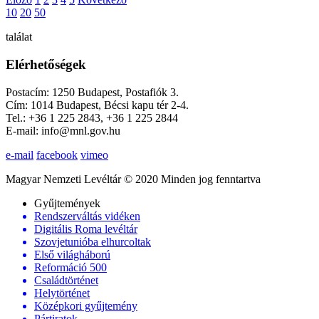
10
20
50
találat
Elérhetőségek
Postacím: 1250 Budapest, Postafiók 3.
Cím: 1014 Budapest, Bécsi kapu tér 2-4.
Tel.: +36 1 225 2843, +36 1 225 2844
E-mail: info@mnl.gov.hu
e-mail
facebook
vimeo
Magyar Nemzeti Levéltár © 2020 Minden jog fenntartva
Gyűjtemények
Rendszerváltás vidéken
Digitális Roma levéltár
Szovjetunióba elhurcoltak
Első világháború
Reformáció 500
Családtörténet
Helytörténet
Középkori gyűjtemény
Pártiratok