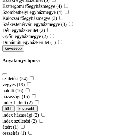
Északi egyházkerület (5)
Esztergomi főegyházmegye (4)
Szombathelyi egyházmegye (4)
Kalocsai főegyházmegye (3)
Székesfehérvári egyházmegye (3)
Déli egyházkerület (2)
Győri egyházmegye (2)
Dunántúli egyházkerület (1)
kevesebb
Anyakönyv típusa
születési (24)
vegyes (19)
halotti (16)
házassági (15)
index halotti (2)
több
kevesebb
index házassági (2)
index születési (2)
áttért (1)
összeírás (1)