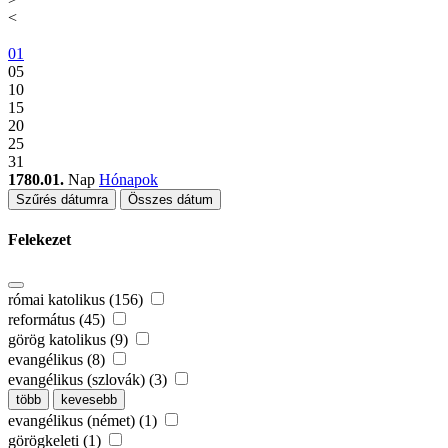
<
01
05
10
15
20
25
31
1780.01.
Nap
Hónapok
Szűrés dátumra
Összes dátum
Felekezet
római katolikus (156)
református (45)
görög katolikus (9)
evangélikus (8)
evangélikus (szlovák) (3)
több
kevesebb
evangélikus (német) (1)
görögkeleti (1)