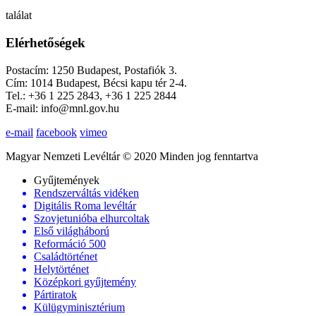
találat
Elérhetőségek
Postacím: 1250 Budapest, Postafiók 3.
Cím: 1014 Budapest, Bécsi kapu tér 2-4.
Tel.: +36 1 225 2843, +36 1 225 2844
E-mail: info@mnl.gov.hu
e-mail
facebook
vimeo
Magyar Nemzeti Levéltár © 2020 Minden jog fenntartva
Gyűjtemények
Rendszerváltás vidéken
Digitális Roma levéltár
Szovjetunióba elhurcoltak
Első világháború
Reformáció 500
Családtörténet
Helytörténet
Középkori gyűjtemény
Pártiratok
Külügyminisztérium