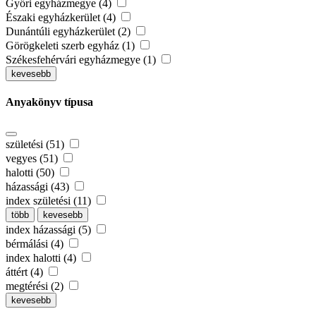
Győri egyházmegye (4)
Északi egyházkerület (4)
Dunántúli egyházkerület (2)
Görögkeleti szerb egyház (1)
Székesfehérvári egyházmegye (1)
kevesebb
Anyakönyv típusa
születési (51)
vegyes (51)
halotti (50)
házassági (43)
index születési (11)
több
kevesebb
index házassági (5)
bérmálási (4)
index halotti (4)
áttért (4)
megtérési (2)
kevesebb