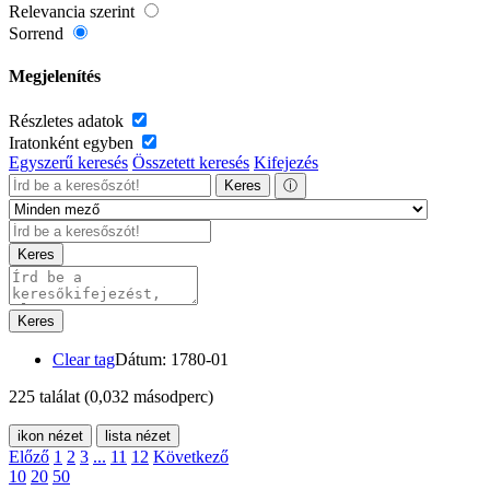
Relevancia szerint
Sorrend
Megjelenítés
Részletes adatok
Iratonként egyben
Egyszerű keresés
Összetett keresés
Kifejezés
Keres
ⓘ
Keres
Keres
Clear tag
Dátum: 1780-01
225 találat
(0,032 másodperc)
ikon nézet
lista nézet
Előző
1
2
3
...
11
12
Következő
10
20
50