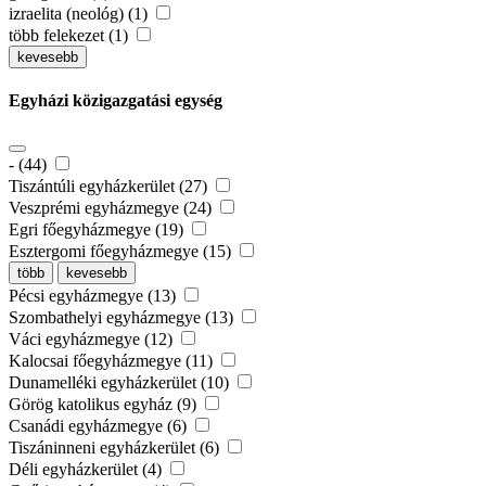
izraelita (neológ) (1)
több felekezet (1)
kevesebb
Egyházi közigazgatási egység
- (44)
Tiszántúli egyházkerület (27)
Veszprémi egyházmegye (24)
Egri főegyházmegye (19)
Esztergomi főegyházmegye (15)
több
kevesebb
Pécsi egyházmegye (13)
Szombathelyi egyházmegye (13)
Váci egyházmegye (12)
Kalocsai főegyházmegye (11)
Dunamelléki egyházkerület (10)
Görög katolikus egyház (9)
Csanádi egyházmegye (6)
Tiszáninneni egyházkerület (6)
Déli egyházkerület (4)