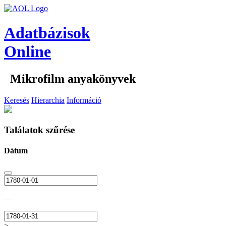
Adatbázisok
Online
Mikrofilm anyakönyvek
Keresés
Hierarchia
Információ
Találatok szűrése
Dátum
—
>