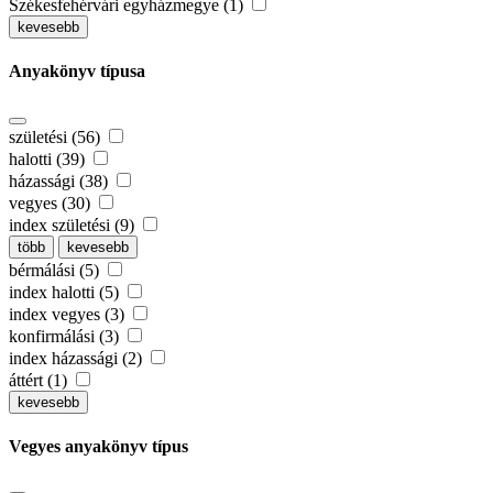
Székesfehérvári egyházmegye (1)
kevesebb
Anyakönyv típusa
születési (56)
halotti (39)
házassági (38)
vegyes (30)
index születési (9)
több
kevesebb
bérmálási (5)
index halotti (5)
index vegyes (3)
konfirmálási (3)
index házassági (2)
áttért (1)
kevesebb
Vegyes anyakönyv típus