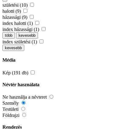
születési (10)
halotti (9)
házassági (9)
index halotti (1)
index házassági (1)
több
kevesebb
index születési (1)
kevesebb
Média
Kép (191 db)
Névtér használata
Ne használja a névteret
Személy
Testületi
Földrajzi
Rendezés