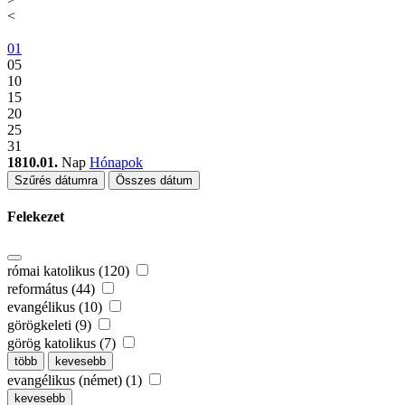
<
01
05
10
15
20
25
31
1810.01.
Nap
Hónapok
Szűrés dátumra
Összes dátum
Felekezet
római katolikus (120)
református (44)
evangélikus (10)
görögkeleti (9)
görög katolikus (7)
több
kevesebb
evangélikus (német) (1)
kevesebb