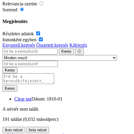
Relevancia szerint
Sorrend
Megjelenítés
Részletes adatok
Iratonként egyben
Egyszerű keresés
Összetett keresés
Kifejezés
Keres
ⓘ
Keres
Keres
Clear tag
Dátum: 1810-01
A névtér nem talált.
191 találat
(0,032 másodperc)
ikon nézet
lista nézet