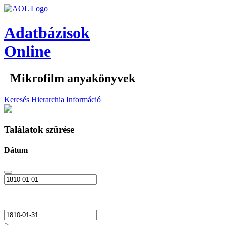
Adatbázisok
Online
Mikrofilm anyakönyvek
Keresés
Hierarchia
Információ
Találatok szűrése
Dátum
—
>