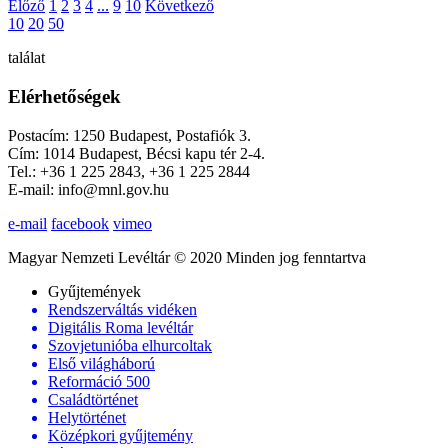
Előző
1
2
3
4
...
9
10
Következő
10
20
50
találat
Elérhetőségek
Postacím: 1250 Budapest, Postafiók 3.
Cím: 1014 Budapest, Bécsi kapu tér 2-4.
Tel.: +36 1 225 2843, +36 1 225 2844
E-mail: info@mnl.gov.hu
e-mail
facebook
vimeo
Magyar Nemzeti Levéltár © 2020 Minden jog fenntartva
Gyűjtemények
Rendszerváltás vidéken
Digitális Roma levéltár
Szovjetunióba elhurcoltak
Első világháború
Reformáció 500
Családtörténet
Helytörténet
Középkori gyűjtemény