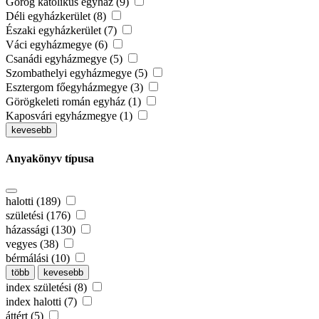
Görög katolikus egyház (9)
Déli egyházkerület (8)
Északi egyházkerület (7)
Váci egyházmegye (6)
Csanádi egyházmegye (5)
Szombathelyi egyházmegye (5)
Esztergom főegyházmegye (3)
Görögkeleti román egyház (1)
Kaposvári egyházmegye (1)
kevesebb
Anyakönyv típusa
halotti (189)
születési (176)
házassági (130)
vegyes (38)
bérmálási (10)
több
kevesebb
index születési (8)
index halotti (7)
áttért (5)