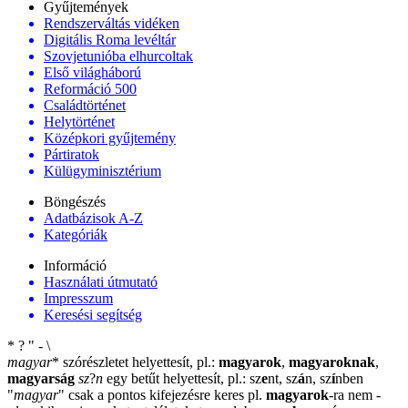
Gyűjtemények
Rendszerváltás vidéken
Digitális Roma levéltár
Szovjetunióba elhurcoltak
Első világháború
Reformáció 500
Családtörténet
Helytörténet
Középkori gyűjtemény
Pártiratok
Külügyminisztérium
Böngészés
Adatbázisok A-Z
Kategóriák
Információ
Használati útmutató
Impresszum
Keresési segítség
*
?
"
-
\
magyar
*
szórészletet helyettesít, pl.:
magyarok
,
magyaroknak
,
magyarság
sz
?
n
egy betűt helyettesít, pl.: sz
e
nt, sz
á
n, sz
í
nben
"
magyar
"
csak a pontos kifejezésre keres pl.
magyarok
-ra nem
-