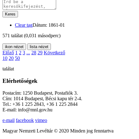
Keres
Clear tag
Dátum: 1861-01
571 találat
(0,031 másodperc)
ikon nézet
lista nézet
Előző
1
2
3
...
28
29
Következő
10
20
50
találat
Elérhetőségek
Postacím: 1250 Budapest, Postafiók 3.
Cím: 1014 Budapest, Bécsi kapu tér 2-4.
Tel.: +36 1 225 2843, +36 1 225 2844
E-mail: info@mnl.gov.hu
e-mail
facebook
vimeo
Magyar Nemzeti Levéltár © 2020 Minden jog fenntartva