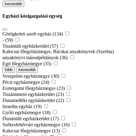
kevesebb
Egyházi közigazgatási egység
Görögkeleti szerb egyház (134)
- (59)
Tiszántúli egyházkerület (57)
Kalocsai főegyházmegye, Bácskai anyakönyvek (Szerbia)
anyakönyvi másodpéldányok (36)
Egri főegyházmegye (35)
több
kevesebb
Veszprémi egyházmegye (30)
Pécsi egyházmegye (24)
Esztergomi főegyházmegye (23)
Tiszáninneni egyházkerület (23)
Dunamelléki egyházkerület (22)
Izraelita egyház (19)
Győri egyházmegye (18)
Dunántúli egyházkerület (17)
Székesfehérvári egyházmegye (16)
Kalocsai főegyházmegye (13)