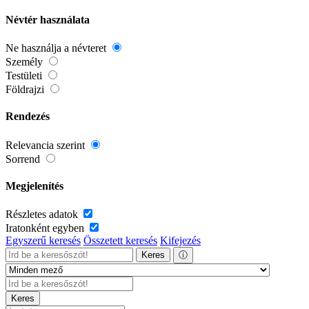
Névtér használata
Ne használja a névteret
Személy
Testületi
Földrajzi
Rendezés
Relevancia szerint
Sorrend
Megjelenítés
Részletes adatok
Iratonként egyben
Egyszerű keresés
Összetett keresés
Kifejezés
Keres
ⓘ
Keres