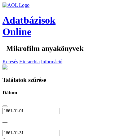
Adatbázisok
Online
Mikrofilm anyakönyvek
Keresés
Hierarchia
Információ
Találatok szűrése
Dátum
—
>