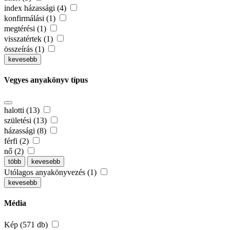
index házassági (4)
konfirmálási (1)
megtérési (1)
visszatértek (1)
összeírás (1)
kevesebb
Vegyes anyakönyv típus
halotti (13)
születési (13)
házassági (8)
férfi (2)
nő (2)
több
kevesebb
Utólagos anyakönyvezés (1)
kevesebb
Média
Kép (571 db)