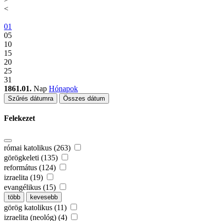
<
01
05
10
15
20
25
31
1861.01.
Nap
Hónapok
Szűrés dátumra
Összes dátum
Felekezet
római katolikus (263)
görögkeleti (135)
református (124)
izraelita (19)
evangélikus (15)
több
kevesebb
görög katolikus (11)
izraelita (neológ) (4)