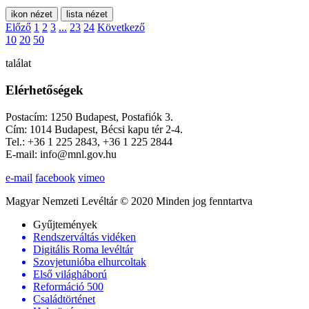
ikon nézet
lista nézet
Előző
1
2
3
...
23
24
Következő
10
20
50
találat
Elérhetőségek
Postacím: 1250 Budapest, Postafiók 3.
Cím: 1014 Budapest, Bécsi kapu tér 2-4.
Tel.: +36 1 225 2843, +36 1 225 2844
E-mail: info@mnl.gov.hu
e-mail
facebook
vimeo
Magyar Nemzeti Levéltár © 2020 Minden jog fenntartva
Gyűjtemények
Rendszerváltás vidéken
Digitális Roma levéltár
Szovjetunióba elhurcoltak
Első világháború
Reformáció 500
Családtörténet