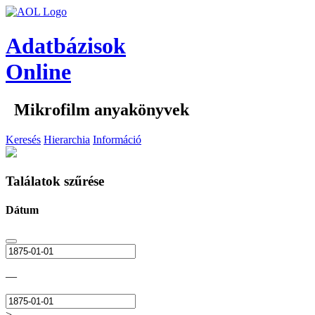
Adatbázisok
Online
Mikrofilm anyakönyvek
Keresés
Hierarchia
Információ
Találatok szűrése
Dátum
—
>