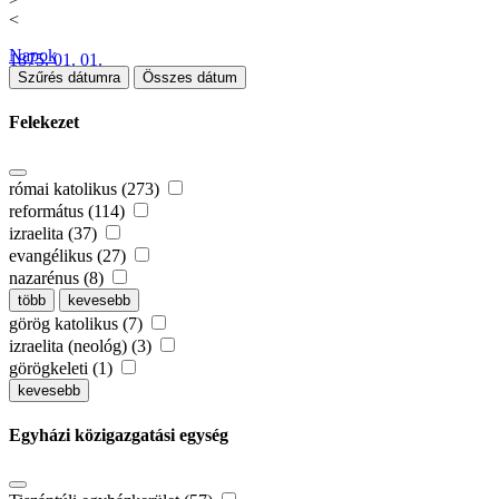
<
Napok
1875. 01. 01.
Szűrés dátumra
Összes dátum
Felekezet
római katolikus (273)
református (114)
izraelita (37)
evangélikus (27)
nazarénus (8)
több
kevesebb
görög katolikus (7)
izraelita (neológ) (3)
görögkeleti (1)
kevesebb
Egyházi közigazgatási egység