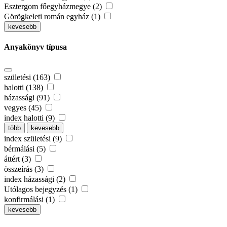
Esztergom főegyházmegye (2)
Görögkeleti román egyház (1)
kevesebb
Anyakönyv típusa
születési (163)
halotti (138)
házassági (91)
vegyes (45)
index halotti (9)
több
kevesebb
index születési (9)
bérmálási (5)
áttért (3)
összeírás (3)
index házassági (2)
Utólagos bejegyzés (1)
konfirmálási (1)
kevesebb