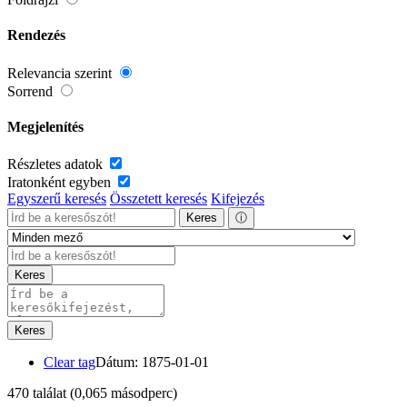
Rendezés
Relevancia szerint
Sorrend
Megjelenítés
Részletes adatok
Iratonként egyben
Egyszerű keresés
Összetett keresés
Kifejezés
Keres
ⓘ
Keres
Keres
Clear tag
Dátum: 1875-01-01
470 találat
(0,065 másodperc)