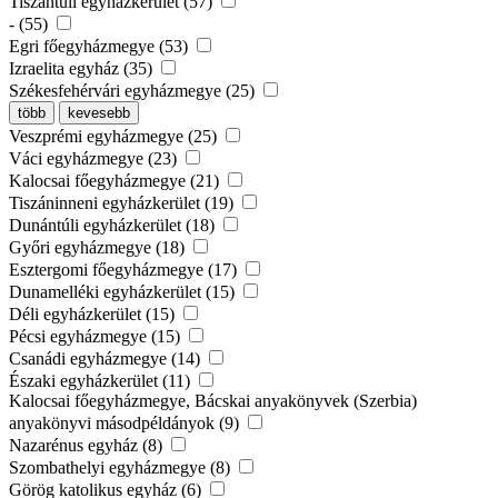
Tiszántúli egyházkerület (57)
- (55)
Egri főegyházmegye (53)
Izraelita egyház (35)
Székesfehérvári egyházmegye (25)
több
kevesebb
Veszprémi egyházmegye (25)
Váci egyházmegye (23)
Kalocsai főegyházmegye (21)
Tiszáninneni egyházkerület (19)
Dunántúli egyházkerület (18)
Győri egyházmegye (18)
Esztergomi főegyházmegye (17)
Dunamelléki egyházkerület (15)
Déli egyházkerület (15)
Pécsi egyházmegye (15)
Csanádi egyházmegye (14)
Északi egyházkerület (11)
Kalocsai főegyházmegye, Bácskai anyakönyvek (Szerbia)
anyakönyvi másodpéldányok (9)
Nazarénus egyház (8)
Szombathelyi egyházmegye (8)
Görög katolikus egyház (6)