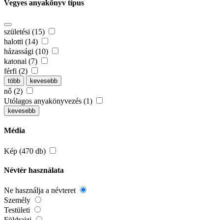
Vegyes anyakönyv típus
születési (15)
halotti (14)
házassági (10)
katonai (7)
férfi (2)
több
kevesebb
nő (2)
Utólagos anyakönyvezés (1)
kevesebb
Média
Kép (470 db)
Névtér használata
Ne használja a névteret
Személy
Testületi
Földrajzi