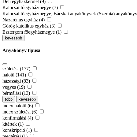
Déli egyházkerület (9)
Kalocsai főegyházmegye (7)
Kalocsai főegyházmegye, Bácskai anyakönyvek (Szerbia) anyaköny
Nazarénus egyház (4)
Görög katolikus egyház (3)
Esztergom főegyházmegye (1)
kevesebb
Anyakönyv típusa
születési (177)
halotti (141)
házassági (83)
vegyes (19)
bérmálási (13)
több
kevesebb
index halotti (6)
index születési (6)
konfirmálási (4)
kitértek (1)
konskripció (1)
megtérési (1)