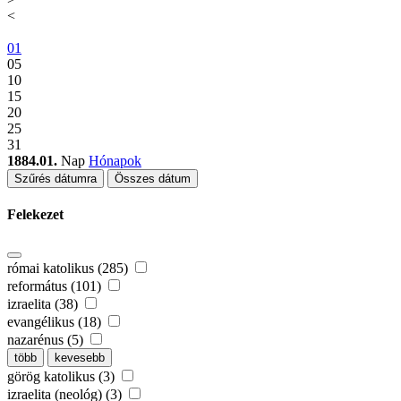
<
01
05
10
15
20
25
31
1884.01.
Nap
Hónapok
Szűrés dátumra
Összes dátum
Felekezet
római katolikus (285)
református (101)
izraelita (38)
evangélikus (18)
nazarénus (5)
több
kevesebb
görög katolikus (3)
izraelita (neológ) (3)