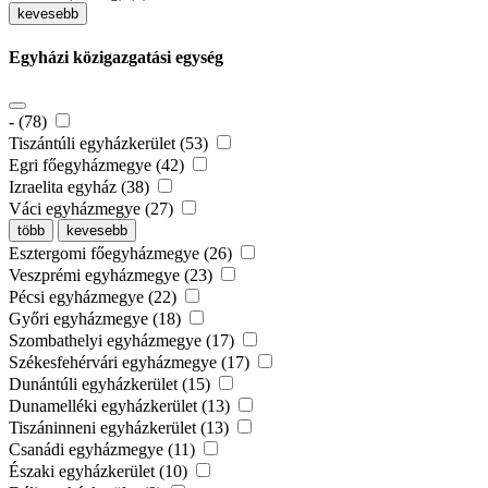
kevesebb
Egyházi közigazgatási egység
- (78)
Tiszántúli egyházkerület (53)
Egri főegyházmegye (42)
Izraelita egyház (38)
Váci egyházmegye (27)
több
kevesebb
Esztergomi főegyházmegye (26)
Veszprémi egyházmegye (23)
Pécsi egyházmegye (22)
Győri egyházmegye (18)
Szombathelyi egyházmegye (17)
Székesfehérvári egyházmegye (17)
Dunántúli egyházkerület (15)
Dunamelléki egyházkerület (13)
Tiszáninneni egyházkerület (13)
Csanádi egyházmegye (11)
Északi egyházkerület (10)