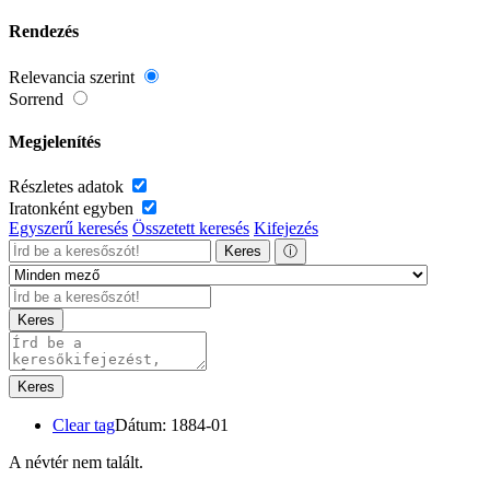
Rendezés
Relevancia szerint
Sorrend
Megjelenítés
Részletes adatok
Iratonként egyben
Egyszerű keresés
Összetett keresés
Kifejezés
Keres
ⓘ
Keres
Keres
Clear tag
Dátum: 1884-01
A névtér nem talált.