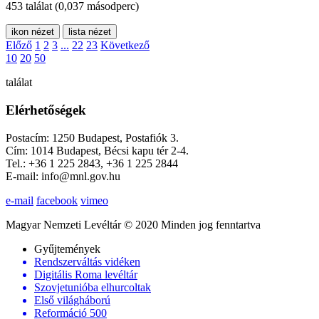
453 találat
(0,037 másodperc)
ikon nézet
lista nézet
Előző
1
2
3
...
22
23
Következő
10
20
50
találat
Elérhetőségek
Postacím: 1250 Budapest, Postafiók 3.
Cím: 1014 Budapest, Bécsi kapu tér 2-4.
Tel.: +36 1 225 2843, +36 1 225 2844
E-mail: info@mnl.gov.hu
e-mail
facebook
vimeo
Magyar Nemzeti Levéltár © 2020 Minden jog fenntartva
Gyűjtemények
Rendszerváltás vidéken
Digitális Roma levéltár
Szovjetunióba elhurcoltak
Első világháború
Reformáció 500