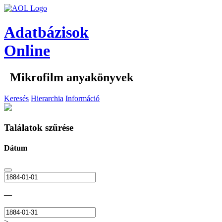
Adatbázisok
Online
Mikrofilm anyakönyvek
Keresés
Hierarchia
Információ
Találatok szűrése
Dátum
—
>