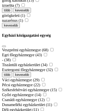
görög katolikus (15)
izraelita (7)
több
kevesebb
görögkeleti (1)
nazarénus (1)
kevesebb
Egyházi közigazgatási egység
Veszprémi egyházmegye (68)
Egri főegyházmegye (43)
- (38)
Tiszántúli egyházkerület (34)
Esztergomi főegyházmegye (32)
több
kevesebb
Váci egyházmegye (29)
Pécsi egyházmegye (22)
Székesfehérvári egyházmegye (15)
Győri egyházmegye (14)
Csanádi egyházmegye (12)
Dunamelléki egyházkerület (11)
Déli egyházkerület (11)