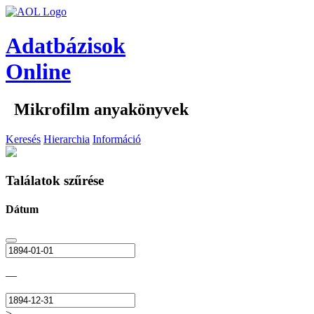
Adatbázisok
Online
Mikrofilm anyakönyvek
Keresés
Hierarchia
Információ
Találatok szűrése
Dátum
—
>