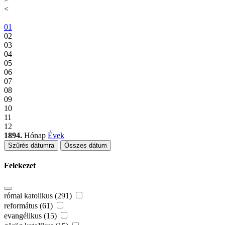
<
01
02
03
04
05
06
07
08
09
10
11
12
1894.
Hónap
Évek
Szűrés dátumra
Összes dátum
Felekezet
római katolikus (291)
református (61)
evangélikus (15)