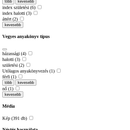
több
kevesebb
index születési (6)
index halotti (3)
áttért (2)
kevesebb
Vegyes anyakönyv típus
házassági (4)
halotti (3)
születési (2)
Utólagos anyakönyvezés (1)
férfi (1)
több
kevesebb
nő (1)
kevesebb
Média
Kép (391 db)
Névtér használata