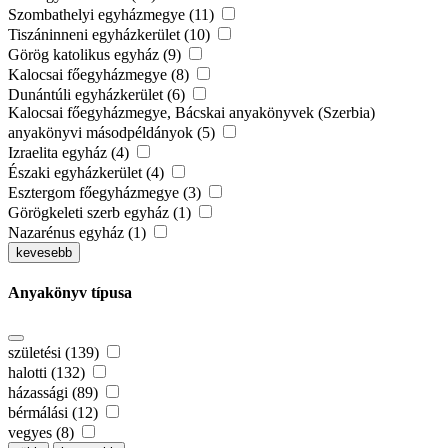
Szombathelyi egyházmegye (11)
Tiszáninneni egyházkerület (10)
Görög katolikus egyház (9)
Kalocsai főegyházmegye (8)
Dunántúli egyházkerület (6)
Kalocsai főegyházmegye, Bácskai anyakönyvek (Szerbia)
anyakönyvi másodpéldányok (5)
Izraelita egyház (4)
Északi egyházkerület (4)
Esztergom főegyházmegye (3)
Görögkeleti szerb egyház (1)
Nazarénus egyház (1)
kevesebb
Anyakönyv típusa
születési (139)
halotti (132)
házassági (89)
bérmálási (12)
vegyes (8)