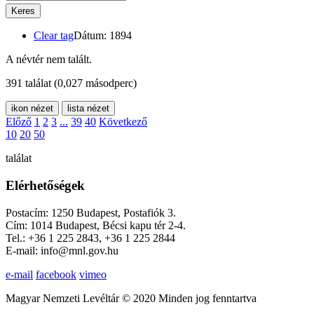
Keres
Clear tag
Dátum: 1894
A névtér nem talált.
391 találat
(0,027 másodperc)
ikon nézet
lista nézet
Előző
1
2
3
...
39
40
Következő
10
20
50
találat
Elérhetőségek
Postacím: 1250 Budapest, Postafiók 3.
Cím: 1014 Budapest, Bécsi kapu tér 2-4.
Tel.: +36 1 225 2843, +36 1 225 2844
E-mail: info@mnl.gov.hu
e-mail
facebook
vimeo
Magyar Nemzeti Levéltár © 2020 Minden jog fenntartva