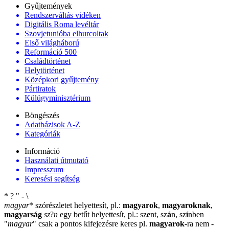
Gyűjtemények
Rendszerváltás vidéken
Digitális Roma levéltár
Szovjetunióba elhurcoltak
Első világháború
Reformáció 500
Családtörténet
Helytörténet
Középkori gyűjtemény
Pártiratok
Külügyminisztérium
Böngészés
Adatbázisok A-Z
Kategóriák
Információ
Használati útmutató
Impresszum
Keresési segítség
*
?
"
-
\
magyar
*
szórészletet helyettesít, pl.:
magyarok
,
magyaroknak
,
magyarság
sz
?
n
egy betűt helyettesít, pl.: sz
e
nt, sz
á
n, sz
í
nben
"
magyar
"
csak a pontos kifejezésre keres pl.
magyarok
-ra nem
-