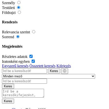
Személy
Testületi
Földrajzi
Rendezés
Relevancia szerint
Sorrend
Megjelenítés
Részletes adatok
Iratonként egyben
Egyszerű keresés
Összetett keresés
Kifejezés
Keres
ⓘ
Keres
Keres