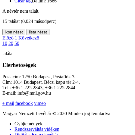
Clear tag
Dátum: 1666
A névtér nem talált.
15 találat
(0,024 másodperc)
ikon nézet
lista nézet
Előző
1
Következő
10
20
50
találat
Elérhetőségek
Postacím: 1250 Budapest, Postafiók 3.
Cím: 1014 Budapest, Bécsi kapu tér 2-4.
Tel.: +36 1 225 2843, +36 1 225 2844
E-mail: info@mnl.gov.hu
e-mail
facebook
vimeo
Magyar Nemzeti Levéltár © 2020 Minden jog fenntartva
Gyűjtemények
Rendszerváltás vidéken
Digitális Roma levéltár