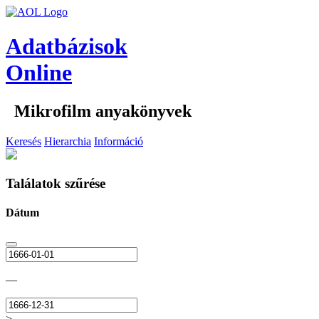
Adatbázisok
Online
Mikrofilm anyakönyvek
Keresés
Hierarchia
Információ
Találatok szűrése
Dátum
—
>