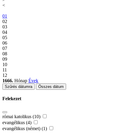
<
01
02
03
04
05
06
07
08
09
10
11
12
1666.
Hónap
Évek
Szűrés dátumra
Összes dátum
Felekezet
római katolikus (10)
evangélikus (4)
evangélikus (német) (1)