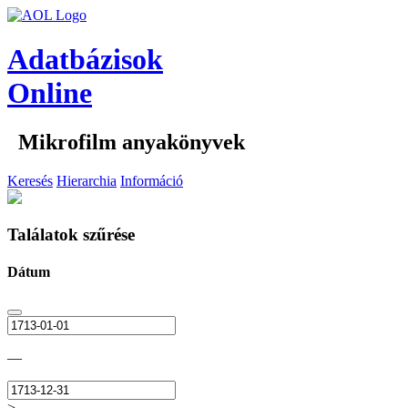
Adatbázisok
Online
Mikrofilm anyakönyvek
Keresés
Hierarchia
Információ
Találatok szűrése
Dátum
—
>