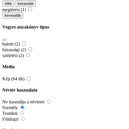
több
kevesebb
megtérési (1)
kevesebb
Vegyes anyakönyv típus
halotti (2)
házassági (2)
születési (2)
Média
Kép (64 db)
Névtér használata
Ne használja a névteret
Személy
Testületi
Földrajzi