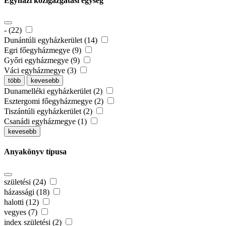
Egyházi közigazgatási egység
- (22)
Dunántúli egyházkerület (14)
Egri főegyházmegye (9)
Győri egyházmegye (9)
Váci egyházmegye (3)
több
kevesebb
Dunamelléki egyházkerület (2)
Esztergomi főegyházmegye (2)
Tiszántúli egyházkerület (2)
Csanádi egyházmegye (1)
kevesebb
Anyakönyv típusa
születési (24)
házassági (18)
halotti (12)
vegyes (7)
index születési (2)