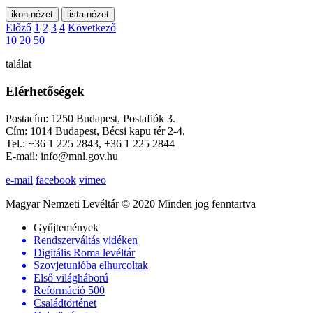
ikon nézet
lista nézet
Előző
1
2
3
4
Következő
10
20
50
találat
Elérhetőségek
Postacím: 1250 Budapest, Postafiók 3.
Cím: 1014 Budapest, Bécsi kapu tér 2-4.
Tel.: +36 1 225 2843, +36 1 225 2844
E-mail: info@mnl.gov.hu
e-mail
facebook
vimeo
Magyar Nemzeti Levéltár © 2020 Minden jog fenntartva
Gyűjtemények
Rendszerváltás vidéken
Digitális Roma levéltár
Szovjetunióba elhurcoltak
Első világháború
Reformáció 500
Családtörténet