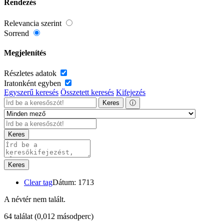
Rendezés
Relevancia szerint
Sorrend
Megjelenítés
Részletes adatok
Iratonként egyben
Egyszerű keresés
Összetett keresés
Kifejezés
Keres
ⓘ
Keres
Keres
Clear tag
Dátum: 1713
A névtér nem talált.
64 találat
(0,012 másodperc)