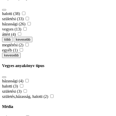
halotti (38)
születési (33)
házassági (26)
vegyes (13)
áttért (4)
több
kevesebb
megtérési (2)
egyéb (1)
kevesebb
Vegyes anyakönyv típus
házassági (4)
halotti (3)
születési (3)
születés,házasság, halotti (2)
Média