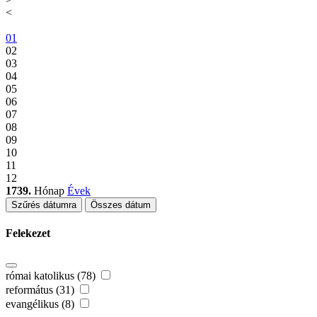
<
01
02
03
04
05
06
07
08
09
10
11
12
1739.
Hónap
Évek
Szűrés dátumra
Összes dátum
Felekezet
római katolikus (78)
református (31)
evangélikus (8)