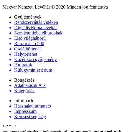
Magyar Nemzeti Levéltár © 2020 Minden jog fenntartva
Gyűjtemények
Rendszerváltás vidéken
Digitális Roma levéltár
Szovjetunióba elhurcoltak
Első világháború
Reformáció 500
Családtörténet
Helytörténet
Középkori gyűjtemény
Pártiratok
Külügyminisztérium
Böngészés
Adatbázisok A-Z
Kategóriák
Információ
Használati útmutató
Impresszum
Keresési segítség
*
?
"
-
\
magyar
*
szórészletet helyettesít, pl.:
magyarok
,
magyaroknak
,