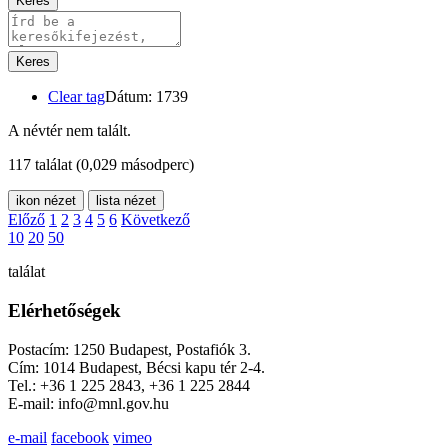
Keres
Keres
Clear tag
Dátum: 1739
A névtér nem talált.
117 találat
(0,029 másodperc)
ikon nézet
lista nézet
Előző
1
2
3
4
5
6
Következő
10
20
50
találat
Elérhetőségek
Postacím: 1250 Budapest, Postafiók 3.
Cím: 1014 Budapest, Bécsi kapu tér 2-4.
Tel.: +36 1 225 2843, +36 1 225 2844
E-mail: info@mnl.gov.hu
e-mail
facebook
vimeo