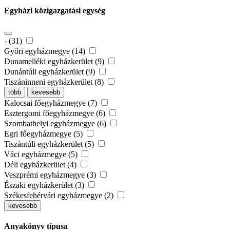
Egyházi közigazgatási egység
- (31)
Győri egyházmegye (14)
Dunamelléki egyházkerület (9)
Dunántúli egyházkerület (9)
Tiszáninneni egyházkerület (8)
több
kevesebb
Kalocsai főegyházmegye (7)
Esztergomi főegyházmegye (6)
Szombathelyi egyházmegye (6)
Egri főegyházmegye (5)
Tiszántúli egyházkerület (5)
Váci egyházmegye (5)
Déli egyházkerület (4)
Veszprémi egyházmegye (3)
Északi egyházkerület (3)
Székesfehérvári egyházmegye (2)
kevesebb
Anyakönyv típusa