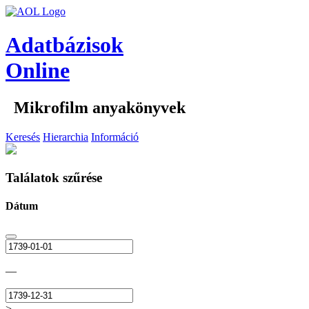
Adatbázisok
Online
Mikrofilm anyakönyvek
Keresés
Hierarchia
Információ
Találatok szűrése
Dátum
—
>