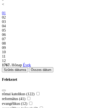
<
01
02
03
04
05
06
07
08
09
10
11
12
1767.
Hónap
Évek
Szűrés dátumra
Összes dátum
Felekezet
római katolikus (122)
református (41)
evangélikus (12)