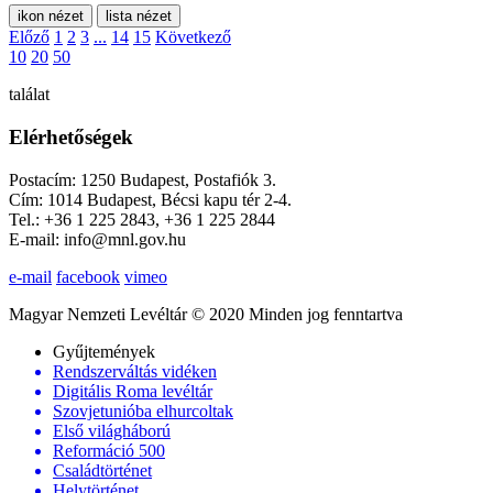
ikon nézet
lista nézet
Előző
1
2
3
...
14
15
Következő
10
20
50
találat
Elérhetőségek
Postacím: 1250 Budapest, Postafiók 3.
Cím: 1014 Budapest, Bécsi kapu tér 2-4.
Tel.: +36 1 225 2843, +36 1 225 2844
E-mail: info@mnl.gov.hu
e-mail
facebook
vimeo
Magyar Nemzeti Levéltár © 2020 Minden jog fenntartva
Gyűjtemények
Rendszerváltás vidéken
Digitális Roma levéltár
Szovjetunióba elhurcoltak
Első világháború
Reformáció 500
Családtörténet
Helytörténet