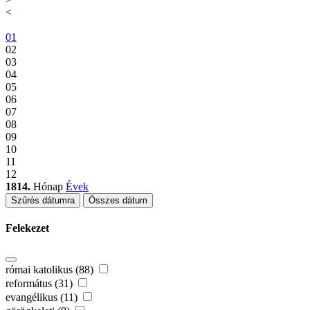
<
01
02
03
04
05
06
07
08
09
10
11
12
1814.
Hónap
Évek
Szűrés dátumra
Összes dátum
Felekezet
római katolikus (88)
református (31)
evangélikus (11)