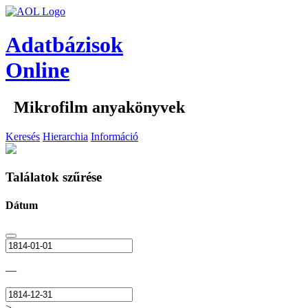
Adatbázisok
Online
Mikrofilm anyakönyvek
Keresés
Hierarchia
Információ
Találatok szűrése
Dátum
—
>