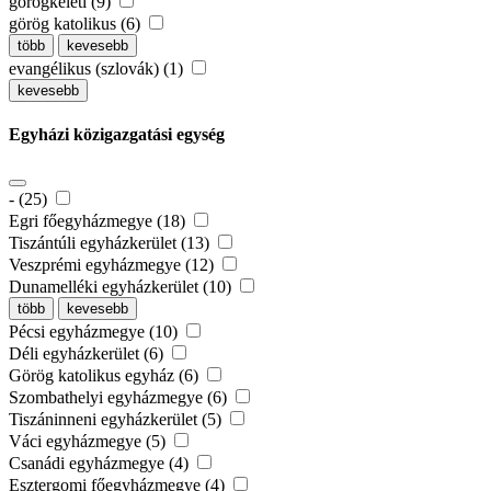
görögkeleti (9)
görög katolikus (6)
több
kevesebb
evangélikus (szlovák) (1)
kevesebb
Egyházi közigazgatási egység
- (25)
Egri főegyházmegye (18)
Tiszántúli egyházkerület (13)
Veszprémi egyházmegye (12)
Dunamelléki egyházkerület (10)
több
kevesebb
Pécsi egyházmegye (10)
Déli egyházkerület (6)
Görög katolikus egyház (6)
Szombathelyi egyházmegye (6)
Tiszáninneni egyházkerület (5)
Váci egyházmegye (5)
Csanádi egyházmegye (4)
Esztergomi főegyházmegye (4)