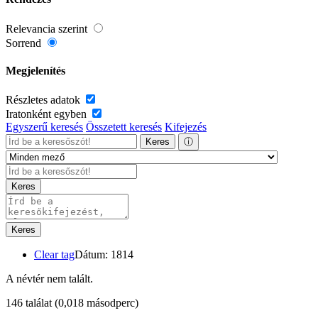
Relevancia szerint
Sorrend
Megjelenítés
Részletes adatok
Iratonként egyben
Egyszerű keresés
Összetett keresés
Kifejezés
Keres
ⓘ
Keres
Keres
Clear tag
Dátum: 1814
A névtér nem talált.
146 találat
(0,018 másodperc)