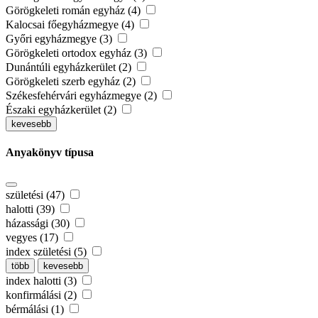
Görögkeleti román egyház (4)
Kalocsai főegyházmegye (4)
Győri egyházmegye (3)
Görögkeleti ortodox egyház (3)
Dunántúli egyházkerület (2)
Görögkeleti szerb egyház (2)
Székesfehérvári egyházmegye (2)
Északi egyházkerület (2)
kevesebb
Anyakönyv típusa
születési (47)
halotti (39)
házassági (30)
vegyes (17)
index születési (5)
több
kevesebb
index halotti (3)
konfirmálási (2)
bérmálási (1)