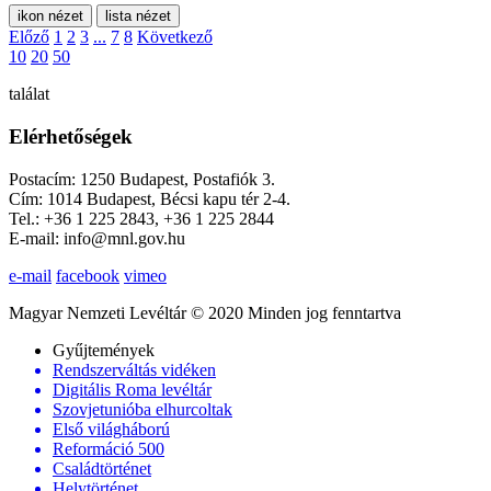
ikon nézet
lista nézet
Előző
1
2
3
...
7
8
Következő
10
20
50
találat
Elérhetőségek
Postacím: 1250 Budapest, Postafiók 3.
Cím: 1014 Budapest, Bécsi kapu tér 2-4.
Tel.: +36 1 225 2843, +36 1 225 2844
E-mail: info@mnl.gov.hu
e-mail
facebook
vimeo
Magyar Nemzeti Levéltár © 2020 Minden jog fenntartva
Gyűjtemények
Rendszerváltás vidéken
Digitális Roma levéltár
Szovjetunióba elhurcoltak
Első világháború
Reformáció 500
Családtörténet
Helytörténet