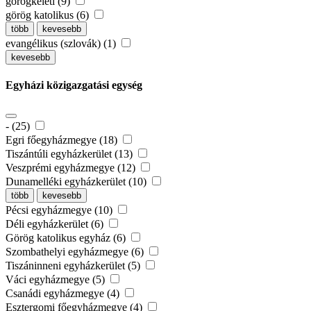
görögkeleti (9)
görög katolikus (6)
több
kevesebb
evangélikus (szlovák) (1)
kevesebb
Egyházi közigazgatási egység
- (25)
Egri főegyházmegye (18)
Tiszántúli egyházkerület (13)
Veszprémi egyházmegye (12)
Dunamelléki egyházkerület (10)
több
kevesebb
Pécsi egyházmegye (10)
Déli egyházkerület (6)
Görög katolikus egyház (6)
Szombathelyi egyházmegye (6)
Tiszáninneni egyházkerület (5)
Váci egyházmegye (5)
Csanádi egyházmegye (4)
Esztergomi főegyházmegye (4)