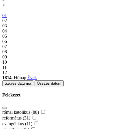
<
01
02
03
04
05
06
07
08
09
10
11
12
1814.
Hónap
Évek
Szűrés dátumra
Összes dátum
Felekezet
római katolikus (88)
református (31)
evangélikus (11)