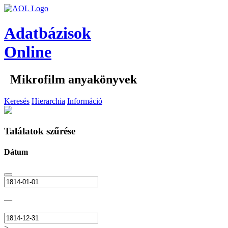
Adatbázisok
Online
Mikrofilm anyakönyvek
Keresés
Hierarchia
Információ
Találatok szűrése
Dátum
—
>