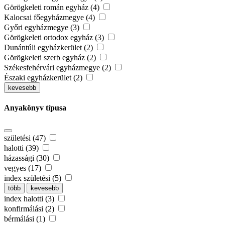
Görögkeleti román egyház (4)
Kalocsai főegyházmegye (4)
Győri egyházmegye (3)
Görögkeleti ortodox egyház (3)
Dunántúli egyházkerület (2)
Görögkeleti szerb egyház (2)
Székesfehérvári egyházmegye (2)
Északi egyházkerület (2)
kevesebb
Anyakönyv típusa
születési (47)
halotti (39)
házassági (30)
vegyes (17)
index születési (5)
több
kevesebb
index halotti (3)
konfirmálási (2)
bérmálási (1)