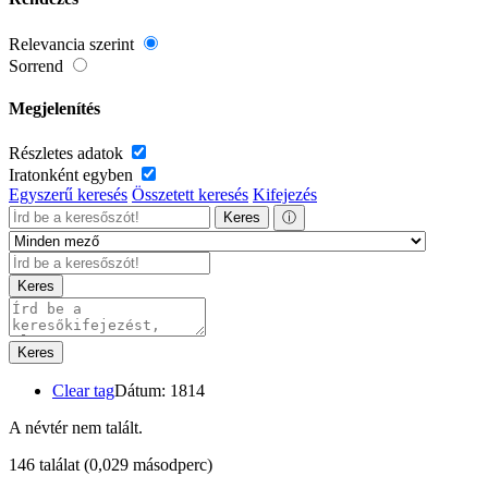
Relevancia szerint
Sorrend
Megjelenítés
Részletes adatok
Iratonként egyben
Egyszerű keresés
Összetett keresés
Kifejezés
Keres
ⓘ
Keres
Keres
Clear tag
Dátum: 1814
A névtér nem talált.
146 találat
(0,029 másodperc)