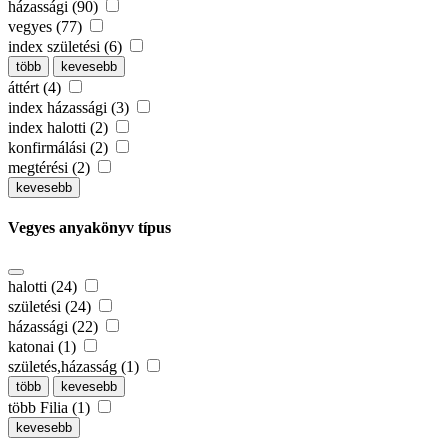
házassági (90)
vegyes (77)
index születési (6)
több
kevesebb
áttért (4)
index házassági (3)
index halotti (2)
konfirmálási (2)
megtérési (2)
kevesebb
Vegyes anyakönyv típus
halotti (24)
születési (24)
házassági (22)
katonai (1)
születés,házasság (1)
több
kevesebb
több Filia (1)
kevesebb