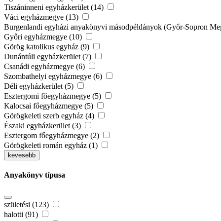
Tiszáninneni egyházkerület (14)
Váci egyházmegye (13)
Burgenlandi egyházi anyakönyvi másodpéldányok (Győr-Sopron Megy
Győri egyházmegye (10)
Görög katolikus egyház (9)
Dunántúli egyházkerület (7)
Csanádi egyházmegye (6)
Szombathelyi egyházmegye (6)
Déli egyházkerület (5)
Esztergomi főegyházmegye (5)
Kalocsai főegyházmegye (5)
Görögkeleti szerb egyház (4)
Északi egyházkerület (3)
Esztergom főegyházmegye (2)
Görögkeleti román egyház (1)
kevesebb
Anyakönyv típusa
születési (123)
halotti (91)