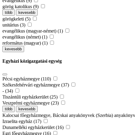
evangélikus (9)
görög katolikus (9)
több
kevesebb
görögkeleti (5)
unitárius (3)
evangélikus (magyar-német) (1)
evangélikus (német) (1)
református (magyar) (1)
kevesebb
Egyházi közigazgatási egység
Pécsi egyházmegye (110)
Székesfehérvári egyházmegye (37)
- (34)
Tiszántúli egyházkerület (25)
Veszprémi egyházmegye (23)
több
kevesebb
Kalocsai főegyházmegye, Bácskai anyakönyvek (Szerbia) anyaköny
Izraelita egyház (17)
Dunamelléki egyházkerület (16)
Egri főegyházmegye (16)