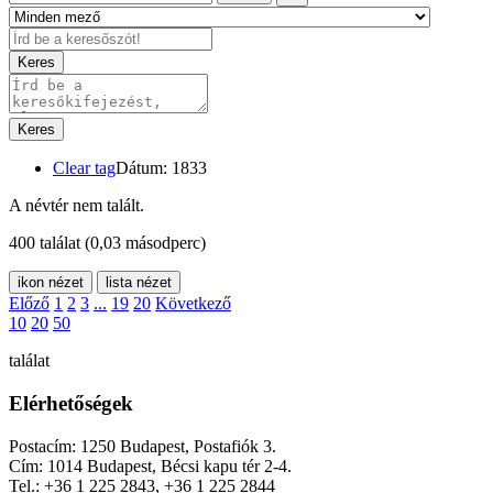
Keres
Keres
Clear tag
Dátum: 1833
A névtér nem talált.
400 találat
(0,03 másodperc)
ikon nézet
lista nézet
Előző
1
2
3
...
19
20
Következő
10
20
50
találat
Elérhetőségek
Postacím: 1250 Budapest, Postafiók 3.
Cím: 1014 Budapest, Bécsi kapu tér 2-4.
Tel.: +36 1 225 2843, +36 1 225 2844