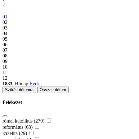
<
01
02
03
04
05
06
07
08
09
10
11
12
1833.
Hónap
Évek
Szűrés dátumra
Összes dátum
Felekezet
római katolikus (279)
református (63)
izraelita (29)