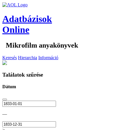
Adatbázisok
Online
Mikrofilm anyakönyvek
Keresés
Hierarchia
Információ
Találatok szűrése
Dátum
—
>