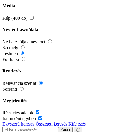
Média
Kép (400 db)
Névtér használata
Ne használja a névteret
Személy
Testületi
Földrajzi
Rendezés
Relevancia szerint
Sorrend
Megjelenítés
Részletes adatok
Iratonként egyben
Egyszerű keresés
Összetett keresés
Kifejezés
Keres
ⓘ