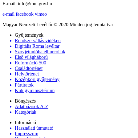
E-mail: info@mnl.gov.hu
e-mail
facebook
vimeo
Magyar Nemzeti Levéltár © 2020 Minden jog fenntartva
Gyűjtemények
Rendszerváltás vidéken
Digitális Roma levéltár
Szovjetunióba elhurcoltak
Első világháború
Reformáció 500
Családtörténet
Helytörténet
Középkori gyűjtemény
Pártiratok
Külügyminisztérium
Böngészés
Adatbázisok A-Z
Kategóriák
Információ
Használati útmutató
Impresszum