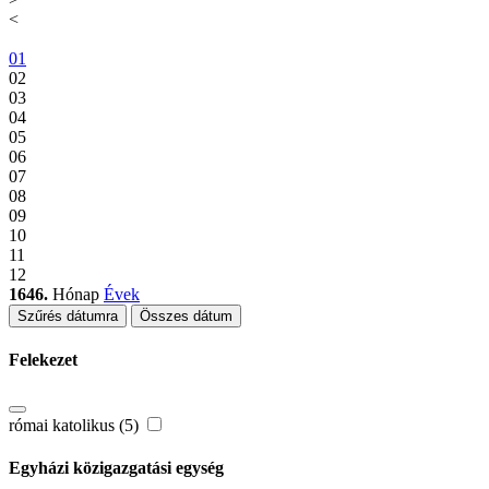
<
01
02
03
04
05
06
07
08
09
10
11
12
1646.
Hónap
Évek
Szűrés dátumra
Összes dátum
Felekezet
római katolikus (5)
Egyházi közigazgatási egység