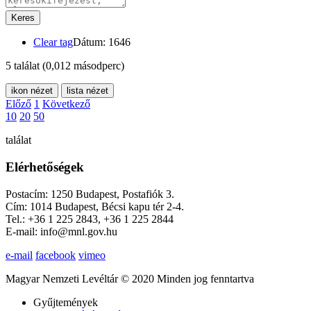
Keres
Clear tag
Dátum: 1646
5 találat
(0,012 másodperc)
ikon nézet
lista nézet
Előző
1
Következő
10
20
50
találat
Elérhetőségek
Postacím: 1250 Budapest, Postafiók 3.
Cím: 1014 Budapest, Bécsi kapu tér 2-4.
Tel.: +36 1 225 2843, +36 1 225 2844
E-mail: info@mnl.gov.hu
e-mail
facebook
vimeo
Magyar Nemzeti Levéltár © 2020 Minden jog fenntartva
Gyűjtemények