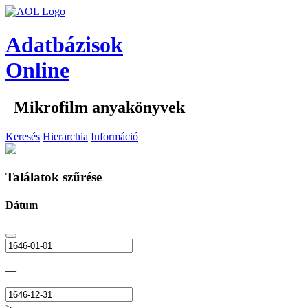
Adatbázisok
Online
Mikrofilm anyakönyvek
Keresés
Hierarchia
Információ
Találatok szűrése
Dátum
—
>