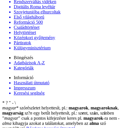
Rendszerváltás vidéken
Digitális Roma levéltár
Szovjetunióba elhurcoltak
Első világháború
Reformáció 500
Családtörténet
Helytörténet
Középkori gyűjtemény
Pártiratok
Külügyminisztérium
Böngészés
Adatbázisok A-Z
Kategóriák
Információ
Használati útmutató
Impresszum
Keresési segítség
*
?
"
-
\
magyar
*
szórészletet helyettesít, pl.:
magyarok
,
magyaroknak
,
magyarság
sz
?
n
egy betűt helyettesít, pl.: sz
e
nt, sz
á
n, sz
í
nben
"
magyar
"
csak a pontos kifejezésre keres pl.
magyarok
-ra nem
-
alma
kihagyja azokat a találatokat, amelyben az
alma
szó